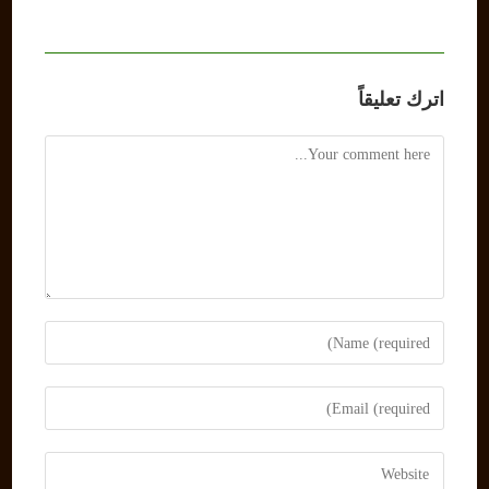
اترك تعليقاً
Comment
Enter
your
name
Enter
or
your
username
email
Enter
to
address