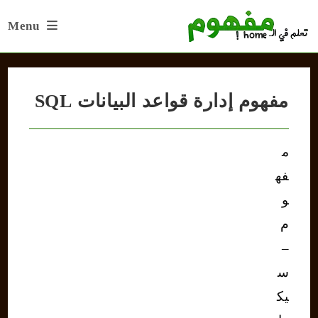
Ski
Menu
t
conten
مفهوم إدارة قواعد البيانات SQL
م
فه
و
م
–
س
يك