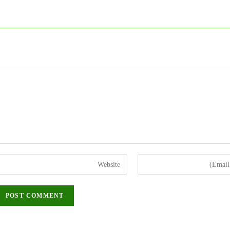
Enter
your
website
URL
(optional)