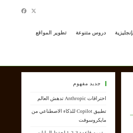
إنجليزية
دروس متنوعة
تطوير المواقع
جديد مفهوم
اختراقات Anthropic تدهش العالم
تطبيق Copilot للذكاء الاصطناعي من
مايكروسوفت
مفهوم قاعدة 3-2-1 لحفظ البيانات