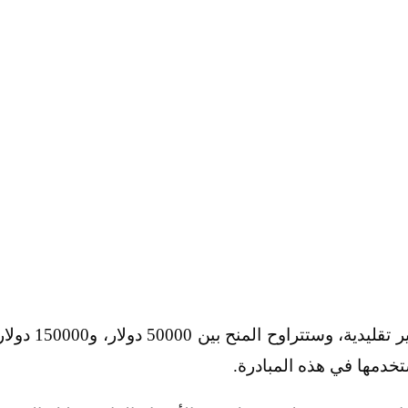
وتقول جوجل: إنها تبحث عن أفكار مبتكرة وغير تقليدية، وستتراوح المنح بين 50000 د
خدمها في هذه المبادرة.