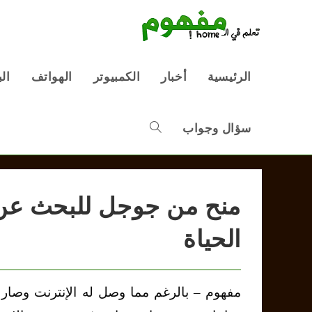
Ski
t
conten
الرئيسية
أخبار
الكمبيوتر
الهواتف
ال
سؤال وجواب
Toggle
website
منح من جوجل للبحث عن أ
الحياة
search
مفهوم – بالرغم مما وصل له الإنترنت وصار ج