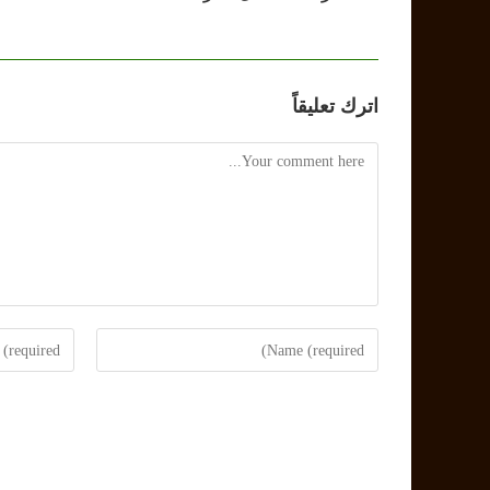
اترك تعليقاً
Comment
Enter
Enter
your
your
email
name
address
or
to
username
comment
to