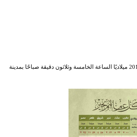
صلاة عيد الفطر المبارك عام 1436 هجريًا – 2015 ميلاديًا الساعة الخامسة وثلاثون دقيقة صباحًا بمدينة