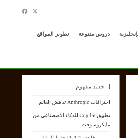
إنجليزية
دروس متنوعة
تطوير المواقع
جديد مفهوم
اختراقات Anthropic تدهش العالم
تطبيق Copilot للذكاء الاصطناعي من
مايكروسوفت
مفهوم قاعدة 3-2-1 لحفظ البيانات