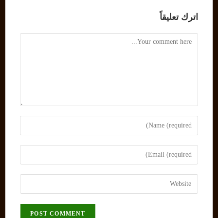
اترك تعليقاً
Comment
Enter
your
name
Enter
or
your
username
email
Enter
to
address
your
comment
to
website
comment
URL