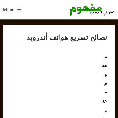
Ski
Menu
t
conten
نصائح تسريع هواتف أندرويد
م
فه
و
م
–
عن
د