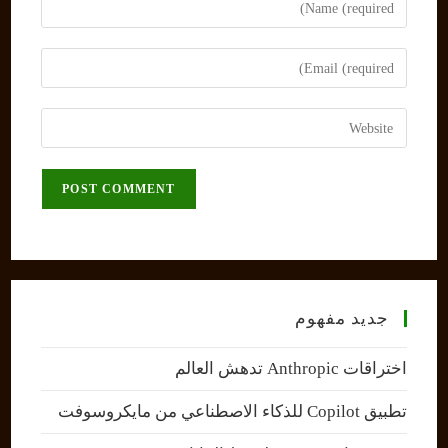
your
name
Enter
or
your
username
email
Enter
to
address
your
comment
to
website
comment
URL
(optional)
جديد مفهوم
اختراقات Anthropic تدهش العالم
تطبيق Copilot للذكاء الاصطناعي من مايكروسوفت