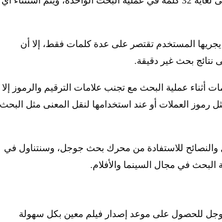
يسمح لك محرك بحث جوجل بالبحث بحد أقصى لغاية 32 كلمة في عملية البحث الواحدة، ويتم استثناء أي
يجريها المستخدم تقتصر على عدة كلمات فقط، إلا أن
 نتائج بحث غير دقيقة.
أثناء عملية البحث مع تجنب علامات الترقيم والرموز إلا
ل رموز العملات أو عند استخدامها لنقل المعنى مثل البحث
والنصائح للاستفادة من محرك بحث جوجل، وسنتناول في
لبحث في مجال السينما والأفلام.
وجل للحصول على موعد إصدار فيلم معين بكل سهولة