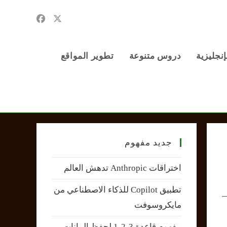
إنجليزية
دروس متنوعة
تطوير المواقع
جديد مفهوم
اختراقات Anthropic تدهش العالم
تطبيق Copilot للذكاء الاصطناعي من
مايكروسوفت
مفهوم قاعدة 3-2-1 لحفظ البيانات