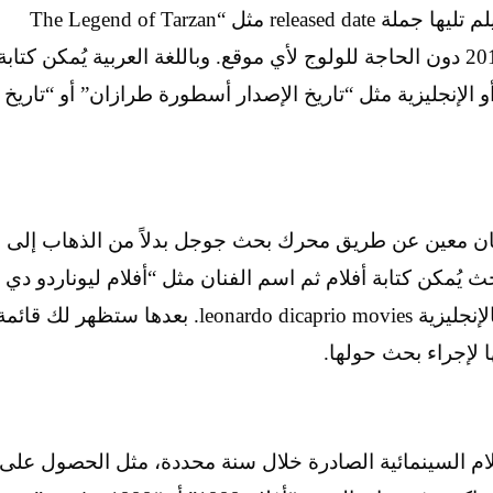
وبساطة، فكل ما عليك فعله هو كتابة اسم الفيلم تليها جملة released date مثل “The Legend of Tarzan
release date” وستجد الإجابة مباشرة 1 يوليو 2016 دون الحاجة للولوج لأي موقع. وباللغة العربية يُمكن كتابة
أو الإنجليزية مثل “تاريخ الإصدار أسطورة طرازان” أو “تاريخ
 فنان معين عن طريق محرك بحث جوجل بدلاً من الذهاب إلى
 IMDB، وفي خانة البحث يُمكن كتابة أفلام ثم اسم الفنان مثل “أفلام ليوناردو دي
كابريو” أو “ما هي أفلام ليوناردو دي كابريو” وبالإنجليزية leonardo dicaprio movies. بعدها ستظهر لك قائ
ا لإجراء بحث حولها.
م السينمائية الصادرة خلال سنة محددة، مثل الحصول على