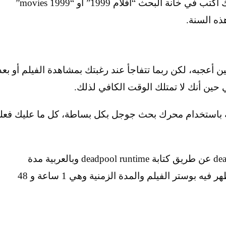
الأفلام التي صدرت في عام 1999 وللقيام بذلك اكتب في خانة البحث “أفلام 1999” أو “1999 movies”
ذه السنة.
 أعجبه، لكن ربما تتفاجأ عند رغبتك بمشاهدة الفيلم أو بعد
ية باستخدام محرك بحث جوجل بكل بساطة، كل ما عليك فعل
فمثلاً يُمكنك معرفة المدة الزمنية لفيلم deadpool عن طريق كتابة deadpool runtime وبالعربية مدة
التشغيل ديدبول، وستلاحظ ظهور مستطيل يظهر فيه بوستر الفيلم والمدة الزمنية وهي 1 ساعة و 48