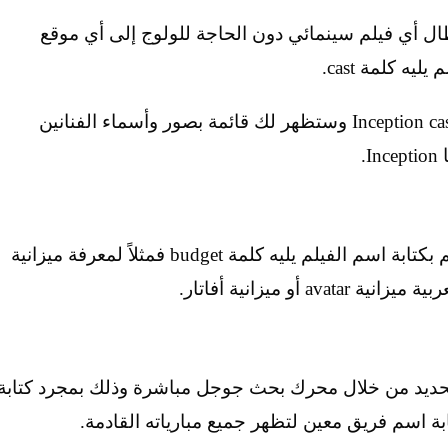
 أي فيلم سينمائي دون الحاجة للولوج إلى أي موقع
ه كلمة cast.
فمثلاً لمعرفة نجوم فيلم Inception قم بكتابة Inception cast وستظهر لك قائمة بصور وأسماء الفنانين
.
أما لمعرفة ميزانية إنتاج أي فيلم سينمائي، فقم بكتابة اسم الفيلم يليه كلمة budget فمثلاً لمعرفة ميزانية
لتحديد من خلال محرك بحث جوجل مباشرة وذلك بمجرد كتابة
ة اسم فريق معين لتظهر جميع مبارياته القادمة.