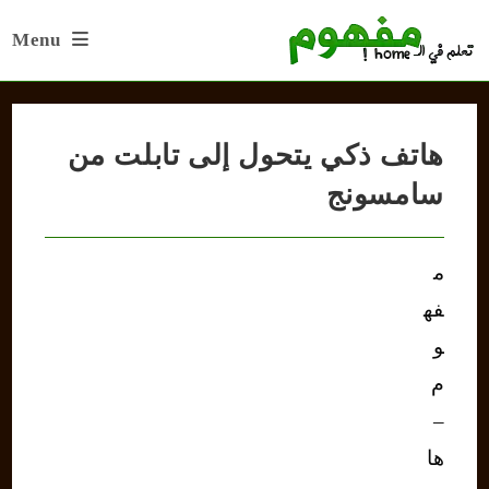
Ski
Menu
t
conten
هاتف ذكي يتحول إلى تابلت من
سامسونج
م
فه
و
م
–
ها