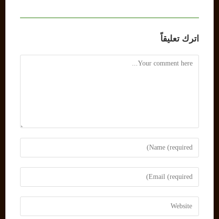
اترك تعليقاً
Comment
Enter
your
name
Enter
or
your
username
email
Enter
to
address
your
comment