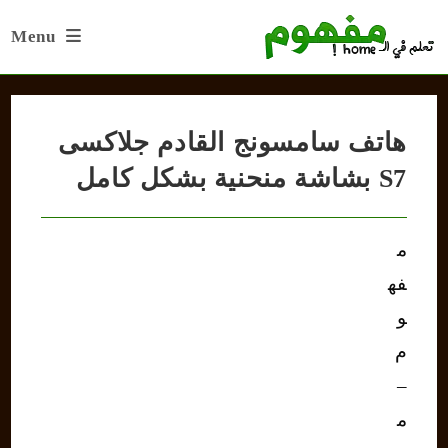
Ski
Menu
t
conten
هاتف سامسونج القادم جلاكسى
S7 بشاشة منحنية بشكل كامل
م
فه
و
م
–
م