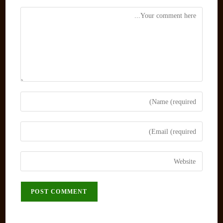
Comment
Enter
your
name
Enter
or
your
username
email
Enter
to
address
your
comment
to
website
comment
URL
(optional)