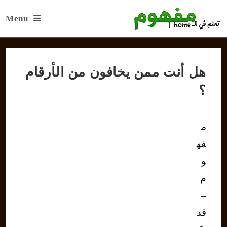
Ski
Menu
t
conten
هل أنت ممن يخافون من الأرقام
؟
م
فه
و
م
–
قد