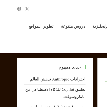
إنجليزية
دروس متنوعة
تطوير المواقع
جديد مفهوم
اختراقات Anthropic تدهش العالم
تطبيق Copilot للذكاء الاصطناعي من
مايكروسوفت
مفهوم قاعدة 3-2-1 لحفظ البيانات