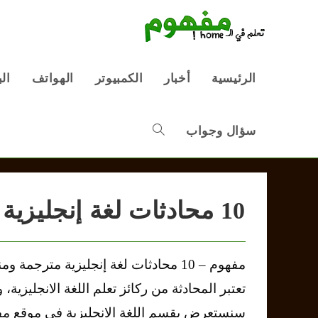
Ski
t
conten
الرئيسية
أخبار
الكمبيوتر
الهواتف
ال
سؤال وجواب
Toggle
website
10 محادثات لغة إنجليزية مترجمة ومنطوقة
search
مفهوم – 10 محادثات لغة إنجليزية مترجمة
تعتبر المحادثة من ركائز تعلم اللغة الانجليزية، و
سنستعرض بقسم اللغة الانجليزية في موقع م