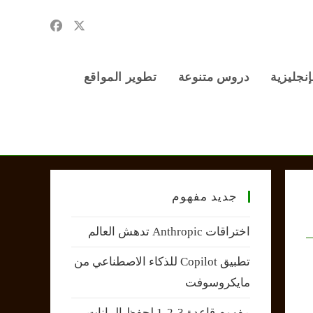
إنجليزية
دروس متنوعة
تطوير المواقع
جديد مفهوم
اختراقات Anthropic تدهش العالم
تطبيق Copilot للذكاء الاصطناعي من
مايكروسوفت
مفهوم قاعدة 3-2-1 لحفظ البيانات