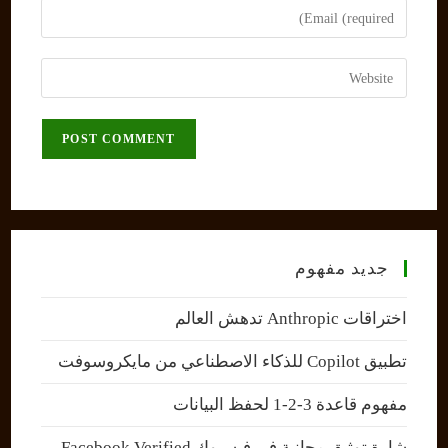
Enter
or
your
username
email
Enter
to
address
your
comment
to
website
comment
URL
(optional)
جديد مفهوم
اختراقات Anthropic تدهش العالم
تطبيق Copilot للذكاء الاصطناعي من مايكروسوفت
مفهوم قاعدة 3-2-1 لحفظ البيانات
شارة توثيق مجانية في فيسبوك Facebook Verified