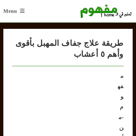
Ski
Menu
t
conten
طريقة علاج جفاف المهبل بأقوى
وأهم ٥ أعشاب
م
فه
و
م
-م
ن