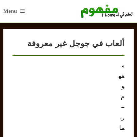
Ski
Menu
t
conten
ألعاب في جوجل غير معروفة
م
فه
و
م
–
رب
ما