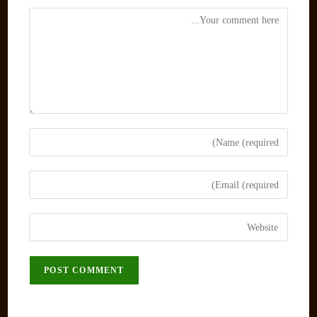
Comment
Enter
your
name
Enter
or
your
username
email
Enter
to
address
your
comment
to
website
comment
URL
(optional)