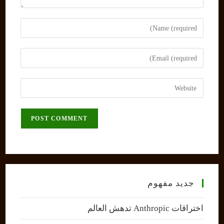
Enter
your
name
Enter
or
your
username
email
Enter
to
address
your
comment
to
website
comment
URL
(optional)
جديد مفهوم
اختراقات Anthropic تدهش العالم