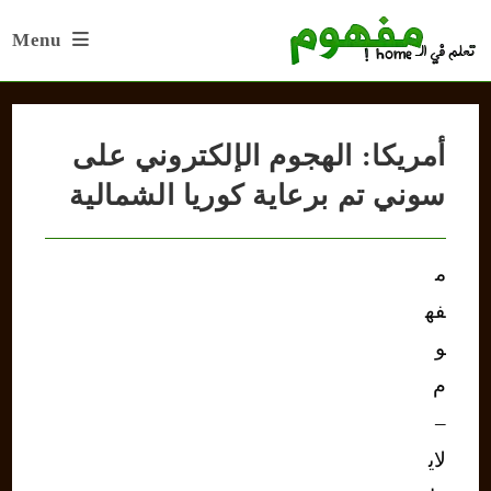
Ski
Menu
t
conten
أمريكا: الهجوم الإلكتروني على
سوني تم برعاية كوريا الشمالية
م
فه
و
م
–
لاي