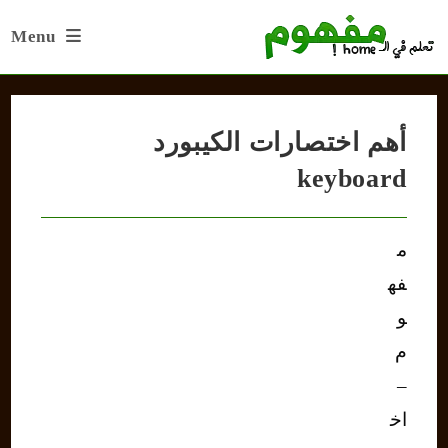
Ski
Menu
t
conten
أهم اختصارات الكيبورد
keyboard
م
فه
و
م
–
اخ