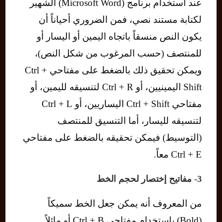
عند استخدام برنامج (Microsoft Word) الشهير
لكتابة مستند نصي، فمن الضروري أحياناً أن
يكون النص منسقاً باتجاه اليمين أو اليسار أو
للمنتصف (حسب المرغوب من شكل النص)،
ويمكن تحقيق ذلك بالضغط على مفتاحي Ctrl +
Shift اليمينيين، أو Ctrl + R لتنسيقه لليمين، أو
مفتاحي Ctrl + Shift اليساريين، أو Ctrl + L
لتنسيقه لليسار، أما التنسيق للمنتصف
(التوسيط) فيمكن تحقيقه بالضغط على مفتاحي
Ctrl + E معاً.
3- مفاتيح إختصار لحجم الخط
من المعروف أنه يمكن جعل الخط سميكاً
(Bold) باستخدام مفتاحي Ctrl + B أو مائلاً