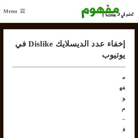
Ski
Menu
t
conten
إخفاء عدد الديسلايك Dislike في
يوتيوب
م
فه
و
م
–
ف