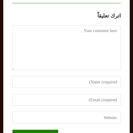
اترك تعليقاً
Comment
Enter
your
name
Enter
or
your
username
email
Enter
to
address
your
comment
to
website