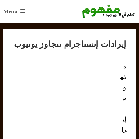
Ski
Menu
t
conten
إيرادات إنستاجرام تتجاوز يوتيوب
م
فه
و
م
–
إي
را