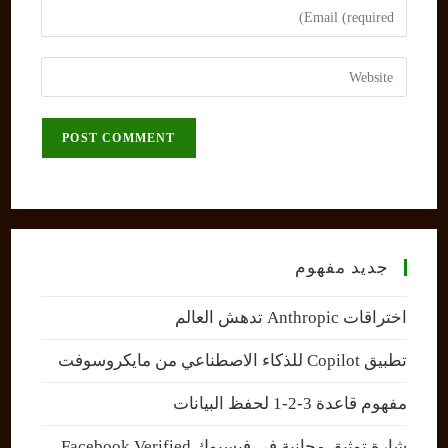
Enter
or
your
username
email
Enter
to
address
your
comment
to
website
comment
URL
(optional)
جديد مفهوم
اختراقات Anthropic تدهش العالم
تطبيق Copilot للذكاء الاصطناعي من مايكروسوفت
مفهوم قاعدة 3-2-1 لحفظ البيانات
شارة توثيق مجانية في فيسبوك Facebook Verified