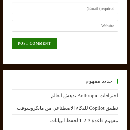
name
Enter
or
your
username
email
Enter
to
address
your
comment
to
website
comment
URL
(optional)
جديد مفهوم
اختراقات Anthropic تدهش العالم
تطبيق Copilot للذكاء الاصطناعي من مايكروسوفت
مفهوم قاعدة 3-2-1 لحفظ البيانات