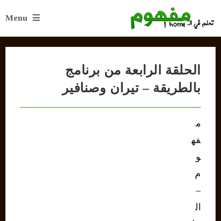
Ski
Menu
t
conten
الحلقة الرابعة من برنامج
بالطريقة – تيران وصنافير
م
فه
و
م
–
ال