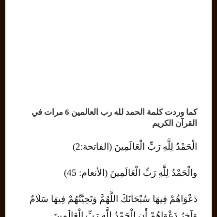
كما وردت كلمة الحمد لله رب العالمين 6 مرات في
القرآن الكريم
الْحَمْدُ لِلَّهِ رَبِّ الْعَالَمِينَ (الفاتحة:2)
والْحَمْدُ لِلَّهِ رَبِّ الْعَالَمِينَ (الأنعام: 45)
دَعْوَاهُمْ فِيهَا سُبْحَانَكَ اللَّهُمَّ وَتَحِيَّتُهُمْ فِيهَا سَلَامٌ
وَآخِرُ دَعْوَاهُمْ أَنِ الْحَمْدُ لِلَّهِ رَبِّ الْعَالَمِينَ