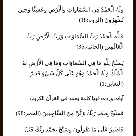
وَلَهُ الْحَمْدُ فِي السَّمَاوَاتِ وَالْأَرْضِ وَعَشِيًّا وَحِينَ
تُظْهِرُونَ (الروم:18)
فَلِلَّهِ الْحَمْدُ رَبِّ السَّمَاوَاتِ وَرَبِّ الْأَرْضِ رَبِّ
الْعَالَمِينَ (الجاثية:36)
يُسَبِّحُ لِلَّهِ مَا فِي السَّمَاوَاتِ وَمَا فِي الْأَرْضِ لَهُ
الْمُلْكُ وَلَهُ الْحَمْدُ وَهُوَ عَلَى كُلِّ شَيْءٍ قَدِيرٌ
(التغابن:1)
آيات وردت فيها كلمة بحمد في القرآن الكريم:
فَسَبِّحْ بِحَمْدِ رَبِّكَ وَكُنْ مِنَ السَّاجِدِينَ (الحجر:98)
فَاصْبِرْ عَلَى مَا يَقُولُونَ وَسَبِّحْ بِحَمْدِ رَبِّكَ قَبْلَ