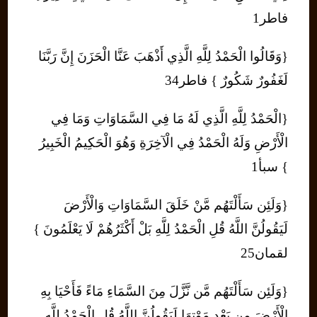
فاطر1
{وَقَالُوا الْحَمْدُ لِلَّهِ الَّذِي أَذْهَبَ عَنَّا الْحَزَنَ إِنَّ رَبَّنَا
لَغَفُورٌ شَكُورٌ } فاطر34
{الْحَمْدُ لِلَّهِ الَّذِي لَهُ مَا فِي السَّمَاوَاتِ وَمَا فِي
الْأَرْضِ وَلَهُ الْحَمْدُ فِي الْآخِرَةِ وَهُوَ الْحَكِيمُ الْخَبِيرُ
} سبأ1
{وَلَئِن سَأَلْتَهُم مَّنْ خَلَقَ السَّمَاوَاتِ وَالْأَرْضَ
لَيَقُولُنَّ اللَّهُ قُلِ الْحَمْدُ لِلَّهِ بَلْ أَكْثَرُهُمْ لَا يَعْلَمُونَ }
لقمان25
{وَلَئِن سَأَلْتَهُم مَّن نَّزَّلَ مِنَ السَّمَاءِ مَاءً فَأَحْيَا بِهِ
الْأَرْضَ مِن بَعْدِ مَوْتِهَا لَيَقُولُنَّ اللَّهُ قُلِ الْحَمْدُ لِلَّهِ