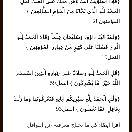
{فَإِذَا اسْتَوَيْتَ أَنتَ وَمَن مَّعَكَ عَلَى الْفُلْكِ فَقُلِ
الْحَمْدُ لِلَّهِ الَّذِي نَجَّانَا مِنَ الْقَوْمِ الظَّالِمِينَ }
المؤمنون28
{وَلَقَدْ آتَيْنَا دَاوُودَ وَسُلَيْمَانَ عِلْماً وَقَالَا الْحَمْدُ لِلَّهِ
الَّذِي فَضَّلَنَا عَلَى كَثِيرٍ مِّنْ عِبَادِهِ الْمُؤْمِنِينَ }
النمل15
{قُلِ الْحَمْدُ لِلَّهِ وَسَلَامٌ عَلَى عِبَادِهِ الَّذِينَ اصْطَفَى
آللَّهُ خَيْرٌ أَمَّا يُشْرِكُونَ } النمل59
{وَقُلِ الْحَمْدُ لِلَّهِ سَيُرِيكُمْ آيَاتِهِ فَتَعْرِفُونَهَا وَمَا رَبُّكَ
بِغَافِلٍ عَمَّا تَعْمَلُونَ } النمل93
اقرأ ايضًا:
كل ما تحتاج معرفته عن النوافل