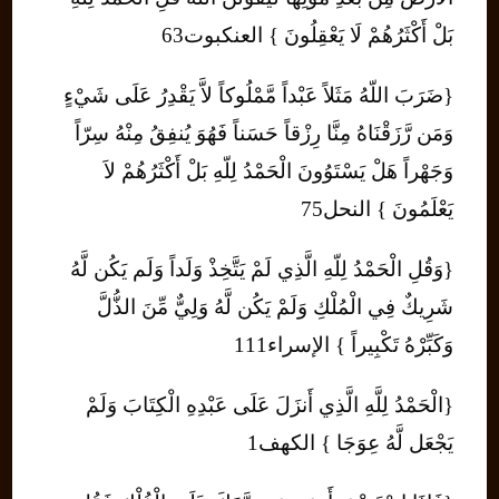
بَلْ أَكْثَرُهُمْ لَا يَعْقِلُونَ } العنكبوت63
{ضَرَبَ اللّهُ مَثَلاً عَبْداً مَّمْلُوكاً لاَّ يَقْدِرُ عَلَى شَيْءٍ
وَمَن رَّزَقْنَاهُ مِنَّا رِزْقاً حَسَناً فَهُوَ يُنفِقُ مِنْهُ سِرّاً
وَجَهْراً هَلْ يَسْتَوُونَ الْحَمْدُ لِلّهِ بَلْ أَكْثَرُهُمْ لاَ
يَعْلَمُونَ } النحل75
{وَقُلِ الْحَمْدُ لِلّهِ الَّذِي لَمْ يَتَّخِذْ وَلَداً وَلَم يَكُن لَّهُ
شَرِيكٌ فِي الْمُلْكِ وَلَمْ يَكُن لَّهُ وَلِيٌّ مِّنَ الذُّلَّ
وَكَبِّرْهُ تَكْبِيراً } الإسراء111
{الْحَمْدُ لِلَّهِ الَّذِي أَنزَلَ عَلَى عَبْدِهِ الْكِتَابَ وَلَمْ
يَجْعَل لَّهُ عِوَجَا } الكهف1