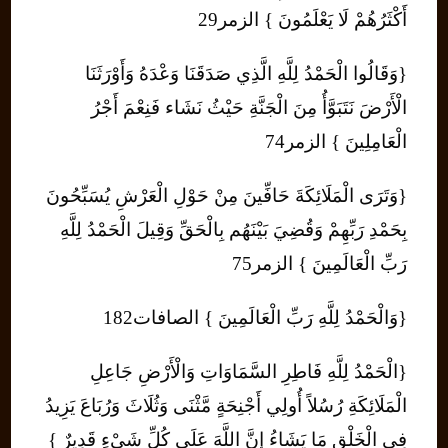
أَكْثَرُهُمْ لَا يَعْلَمُونَ } الزمر29
{وَقَالُوا الْحَمْدُ لِلَّهِ الَّذِي صَدَقَنَا وَعْدَهُ وَأَوْرَثَنَا
الْأَرْضَ نَتَبَوَّأُ مِنَ الْجَنَّةِ حَيْثُ نَشَاء فَنِعْمَ أَجْرُ
الْعَامِلِينَ } الزمر74
{وَتَرَى الْمَلَائِكَةَ حَافِّينَ مِنْ حَوْلِ الْعَرْشِ يُسَبِّحُونَ
بِحَمْدِ رَبِّهِمْ وَقُضِيَ بَيْنَهُم بِالْحَقِّ وَقِيلَ الْحَمْدُ لِلَّهِ
رَبِّ الْعَالَمِينَ } الزمر75
{وَالْحَمْدُ لِلَّهِ رَبِّ الْعَالَمِينَ } الصافات182
{الْحَمْدُ لِلَّهِ فَاطِرِ السَّمَاوَاتِ وَالْأَرْضِ جَاعِلِ
الْمَلَائِكَةِ رُسُلاً أُولِي أَجْنِحَةٍ مَّثْنَى وَثُلَاثَ وَرُبَاعَ يَزِيدُ
فِي الْخَلْقِ مَا يَشَاءُ إِنَّ اللَّهَ عَلَى كُلِّ شَيْءٍ قَدِيرٌ }