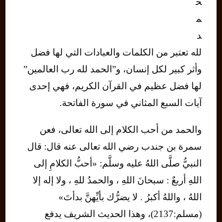
ح
م
د
لله تعتبر من الكلمات والعبادات التي لها فضل
وأثر كبير لكل إنسان، و”الحمد لله رب العالمين”
لها فضل عظيم في القرآن الكريم، فهي إحدى
آيات السبع المثاني في سورة الفاتحة.
والحمد من أحب الكلام إلى الله تعالى، فعن
سمرة بن جندب رضي الله تعالى عنه قال: قال
النبيُّ صلَّى اللهُ عليه وسلَّم: «أحبُّ الكلامِ إلى
اللهِ أربعٌ : سبحانَ اللهِ ، والحمدُ للهِ ، ولا إله إلا
اللهُ ، واللهُ أكبرُ . لا يضرُّك بأيِّهنَّ بدأتَ»
(مسلم:2137)، وهذا الحديث الشريف يدفع