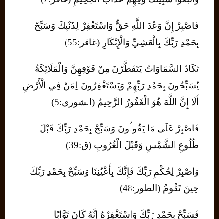
فَاصْبِرْ إِنَّ وَعْدَ اللَّهِ حَقٌّ وَاسْتَغْفِرْ لِذَنْبِكَ وَسَبِّحْ
بِحَمْدِ رَبِّكَ بِالْعَشِيِّ وَالْإِبْكَارِ (غافر:55)
تَكَادُ السَّمَاوَاتُ يَتَفَطَّرْنَ مِنْ فَوْقِهِنَّ وَالْمَلَائِكَةُ
يُسَبِّحُونَ بِحَمْدِ رَبِّهِمْ وَيَسْتَغْفِرُونَ لِمَنْ فِي الْأَرْضِ
أَلَا إِنَّ اللَّهَ هُوَ الْغَفُورُ الرَّحِيمُ (الشورى:5)
فَاصْبِرْ عَلَى مَا يَقُولُونَ وَسَبِّحْ بِحَمْدِ رَبِّكَ قَبْلَ
طُلُوعِ الشَّمْسِ وَقَبْلَ الْغُرُوبِ (ق:39)
وَاصْبِرْ لِحُكْمِ رَبِّكَ فَإِنَّكَ بِأَعْيُنِنَا وَسَبِّحْ بِحَمْدِ رَبِّكَ
حِينَ تَقُومُ (الطور:48)
فَسَبِّحْ بِحَمْدِ رَبِّكَ وَاسْتَغْفِرْهُ إِنَّهُ كَانَ تَوَّابًا