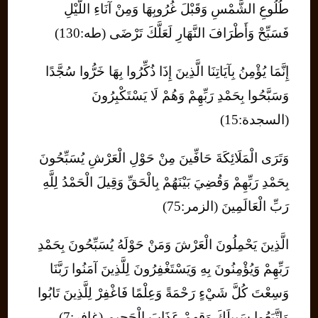
طُلُوعِ الشَّمْسِ وَقَبْلَ غُرُوبِهَا وَمِنْ آنَاءِ اللَّيْلِ
فَسَبِّحْ وَأَطْرَافَ النَّهَارِ لَعَلَّكَ تَرْضَى (طه:130)
إِنَّمَا يُؤْمِنُ بِآيَاتِنَا الَّذِينَ إِذَا ذُكِّرُوا بِهَا خَرُّوا سُجَّدًا
وَسَبَّحُوا بِحَمْدِ رَبِّهِمْ وَهُمْ لَا يَسْتَكْبِرُونَ
(السجدة:15)
وَتَرَى الْمَلَائِكَةَ حَافِّينَ مِنْ حَوْلِ الْعَرْشِ يُسَبِّحُونَ
بِحَمْدِ رَبِّهِمْ وَقُضِيَ بَيْنَهُمْ بِالْحَقِّ وَقِيلَ الْحَمْدُ لِلَّهِ
رَبِّ الْعَالَمِينَ (الزمر:75)
الَّذِينَ يَحْمِلُونَ الْعَرْشَ وَمَنْ حَوْلَهُ يُسَبِّحُونَ بِحَمْدِ
رَبِّهِمْ وَيُؤْمِنُونَ بِهِ وَيَسْتَغْفِرُونَ لِلَّذِينَ آمَنُوا رَبَّنَا
وَسِعْتَ كُلَّ شَيْءٍ رَحْمَةً وَعِلْمًا فَاغْفِرْ لِلَّذِينَ تَابُوا
وَاتَّبَعُوا سَبِيلَكَ وَقِهِمْ عَذَابَ الْجَحِيمِ (غافر:7)