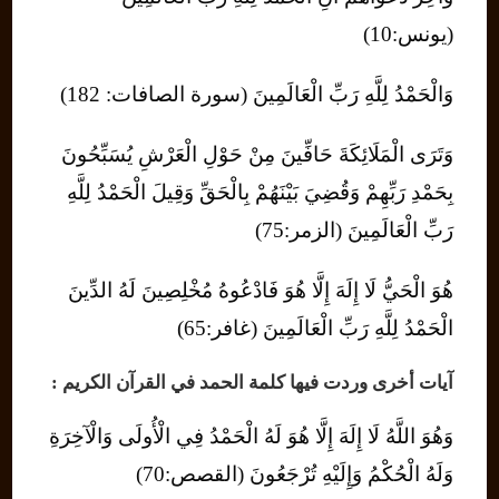
(يونس:10)
وَالْحَمْدُ لِلَّهِ رَبِّ الْعَالَمِينَ (سورة الصافات: 182)
وَتَرَى الْمَلَائِكَةَ حَافِّينَ مِنْ حَوْلِ الْعَرْشِ يُسَبِّحُونَ
بِحَمْدِ رَبِّهِمْ وَقُضِيَ بَيْنَهُمْ بِالْحَقِّ وَقِيلَ الْحَمْدُ لِلَّهِ
رَبِّ الْعَالَمِينَ (الزمر:75)
هُوَ الْحَيُّ لَا إِلَهَ إِلَّا هُوَ فَادْعُوهُ مُخْلِصِينَ لَهُ الدِّينَ
الْحَمْدُ لِلَّهِ رَبِّ الْعَالَمِينَ (غافر:65)
آيات أخرى وردت فيها كلمة الحمد في القرآن الكريم :
وَهُوَ اللَّهُ لَا إِلَهَ إِلَّا هُوَ لَهُ الْحَمْدُ فِي الْأُولَى وَالْآخِرَةِ
وَلَهُ الْحُكْمُ وَإِلَيْهِ تُرْجَعُونَ (القصص:70)