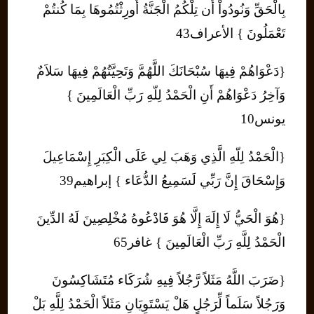
بِالْحَقِّ وَنُودُواْ أَن تِلْكُمُ الْجَنَّةُ أُورِثْتُمُوهَا بِمَا كُنتُمْ
تَعْمَلُونَ } الأعراف43
{دَعْوَاهُمْ فِيهَا سُبْحَانَكَ اللَّهُمَّ وَتَحِيَّتُهُمْ فِيهَا سَلاَمٌ
وَآخِرُ دَعْوَاهُمْ أَنِ الْحَمْدُ لِلّهِ رَبِّ الْعَالَمِينَ }
يونس10
{الْحَمْدُ لِلّهِ الَّذِي وَهَبَ لِي عَلَى الْكِبَرِ إِسْمَاعِيلَ
وَإِسْحَاقَ إِنَّ رَبِّي لَسَمِيعُ الدُّعَاء } إبراهيم39
{هُوَ الْحَيُّ لَا إِلَهَ إِلَّا هُوَ فَادْعُوهُ مُخْلِصِينَ لَهُ الدِّينَ
الْحَمْدُ لِلَّهِ رَبِّ الْعَالَمِينَ } غافر65
{ضَرَبَ اللَّهُ مَثَلاً رَّجُلاً فِيهِ شُرَكَاء مُتَشَاكِسُونَ
وَرَجُلاً سَلَماً لِّرَجُلٍ هَلْ يَسْتَوِيَانِ مَثَلاً الْحَمْدُ لِلَّهِ بَلْ