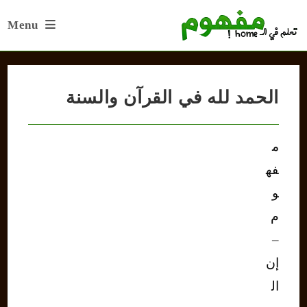
Ski
Menu
t
conten
الحمد لله في القرآن والسنة
م
فه
و
م
–
إن
ال