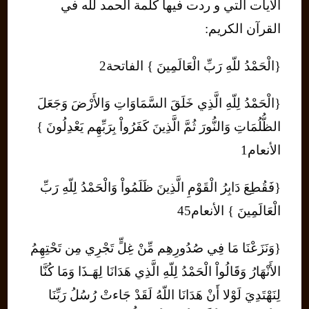
الايات التي و ردت فيها كلمة الحمد لله في
القرآن الكريم:
{الْحَمْدُ للّهِ رَبِّ الْعَالَمِينَ } الفاتحة2
{الْحَمْدُ لِلّهِ الَّذِي خَلَقَ السَّمَاوَاتِ وَالأَرْضَ وَجَعَلَ
الظُّلُمَاتِ وَالنُّورَ ثُمَّ الَّذِينَ كَفَرُواْ بِرَبِّهِم يَعْدِلُونَ }
الأنعام1
{فَقُطِعَ دَابِرُ الْقَوْمِ الَّذِينَ ظَلَمُواْ وَالْحَمْدُ لِلّهِ رَبِّ
الْعَالَمِينَ } الأنعام45
{وَنَزَعْنَا مَا فِي صُدُورِهِم مِّنْ غِلٍّ تَجْرِي مِن تَحْتِهِمُ
الأَنْهَارُ وَقَالُواْ الْحَمْدُ لِلّهِ الَّذِي هَدَانَا لِهَـذَا وَمَا كُنَّا
لِنَهْتَدِيَ لَوْلا أَنْ هَدَانَا اللّهُ لَقَدْ جَاءتْ رُسُلُ رَبِّنَا