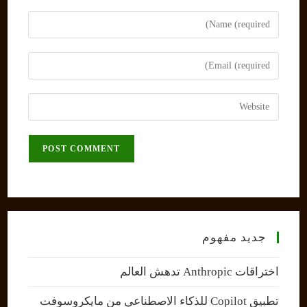
Enter
your
name
Enter
or
your
username
email
Enter
to
address
your
comment
to
website
comment
URL
(optional)
جديد مفهوم
اختراقات Anthropic تدهش العالم
تطبيق Copilot للذكاء الاصطناعي من مايكروسوفت