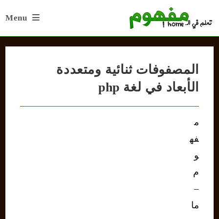
Ski
Menu
t
conten
المصفوفات ثنائية ومتعددة
الأبعاد في لغة php
م
فه
و
م
–
ما