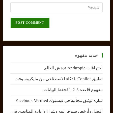
username
email
Enter
to
address
your
comment
to
website
comment
URL
(optional)
جديد مفهوم
اختراقات Anthropic تدهش العالم
تطبيق Copilot للذكاء الاصطناعي من مايكروسوفت
مفهوم قاعدة 3-2-1 لحفظ البيانات
شارة توثيق مجانية في فيسبوك Facebook Verified
أفضل وأرخص سيرفر لبيع وشراء وزيادة المتابعين في