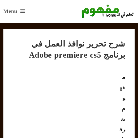
Ski
Menu
t
conten
شرح تحرير نوافذ العمل في
برنامج Adobe premiere cs5
م
فه
و
م-
تع
رف