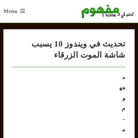
Ski
Menu
t
conten
تحديث في ويندوز 10 يسبب
شاشة الموت الزرقاء
م
فه
و
م
–
م