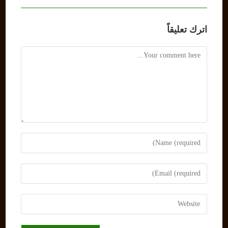
اترك تعليقاً
Comment
Enter
your
name
Enter
or
your
username
email
Enter
to
address
your
comment
to
website