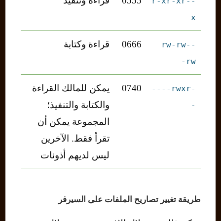
0555
قراءة وتنفيذ
-r-xr-xr-
x
0666
قراءة وكتابة
-rw-rw-
rw-
0740
يمكن للمالك القراءة
-rwxr----
والكتابة والتنفيذ؛
-
المجموعة يمكن أن
تقرأ فقط. الآخرين
ليس لديهم أذونات
طريقة تغيير تصاريح الملفات على السيرفر