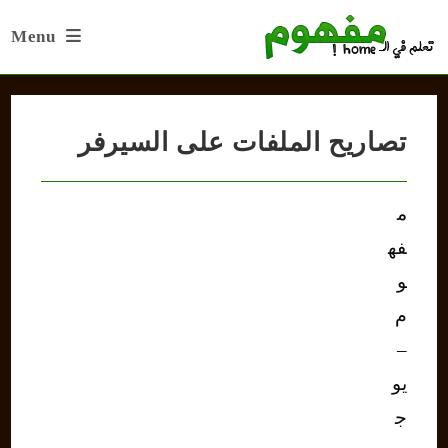
Ski
Menu
t
conten
تصاريح الملفات على السيرفر
م
فه
و
م
–
يو
ج