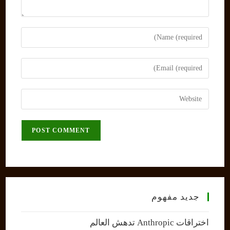
Enter
your
name
Enter
or
your
username
email
Enter
to
address
your
comment
to
website
comment
URL
(optional)
جديد مفهوم
اختراقات Anthropic تدهش العالم