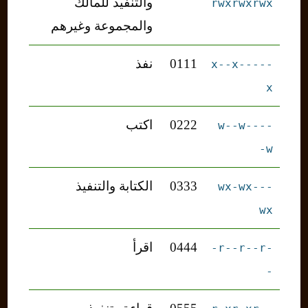
والتنفيذ للمالك
rwxrwxrwx
والمجموعة وغيرهم
0111
نفذ
---x--x--
x
0222
اكتب
--w--w--
w-
0333
الكتابة والتنفيذ
--wx-wx-
wx
0444
اقرأ
-r--r--r-
-