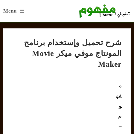
Ski
Menu
t
conten
شرح تحميل وإستخدام برنامج
المونتاج موفي ميكر Movie
Maker
م
فه
و
م
–