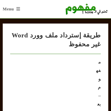
Ski
Menu
t
conten
طريقة إسترداد ملف وورد Word
غير محفوظ
م
فه
و
م
–
يع