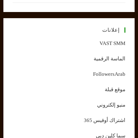
إعلانات
VAST SMM
الماسة الرقمية
FollowersArab
موقع قبلة
منيو إلكتروني
اشتراك أوفيس 365
سما كلين دبي