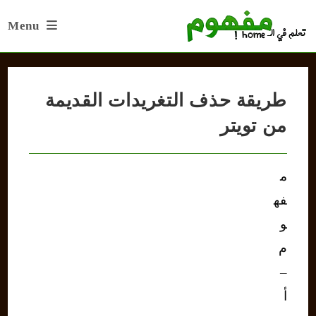
Ski
Menu
t
conten
طريقة حذف التغريدات القديمة
من تويتر
م
فه
و
م
–
أ