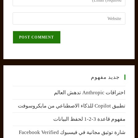
or
your
username
email
Enter
to
address
your
comment
to
website
comment
URL
(optional)
جديد مفهوم
اختراقات Anthropic تدهش العالم
تطبيق Copilot للذكاء الاصطناعي من مايكروسوفت
مفهوم قاعدة 3-2-1 لحفظ البيانات
شارة توثيق مجانية في فيسبوك Facebook Verified