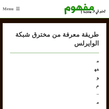
Ski
Menu
t
conten
طريقة معرفة من مخترق شبكة
الوايرلس
م
فه
و
م
–
م