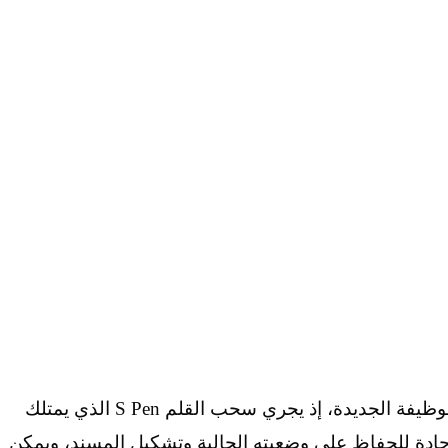
وتوضح مخططات براءة الاختراع كيفية عمل الوظيفة الجديدة، إذ يجري سحب القلم S Pen الذي يمتلك
ة حادة للحفاظ على وضعيته الحالية وتشكيل المسند، ويمكن