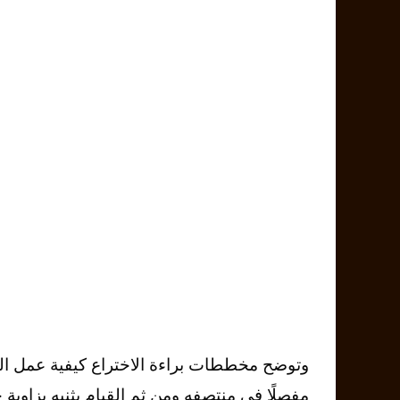
مفصلًا في منتصفه ومن ثم القيام بثنيه بزاوي