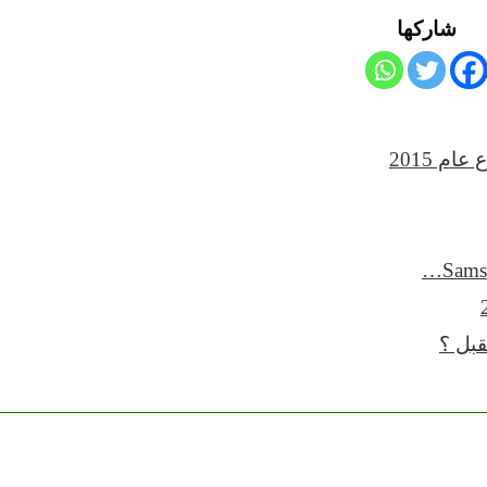
شاركها
م 2015
قبل ؟