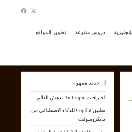
إنجليزية
دروس متنوعة
تطوير المواقع
جديد مفهوم
اختراقات Anthropic تدهش العالم
تطبيق Copilot للذكاء الاصطناعي من
مايكروسوفت
مفهوم قاعدة 3-2-1 لحفظ البيانات