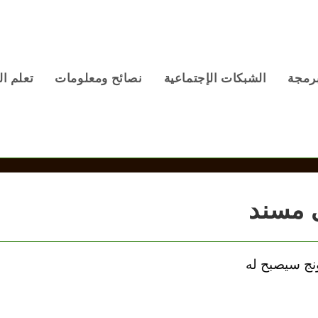
برمجة
الشبكات الإجتماعية
نصائح ومعلومات
تعلم ال
 مسند
Galaxy من سامسونج سيصبح له