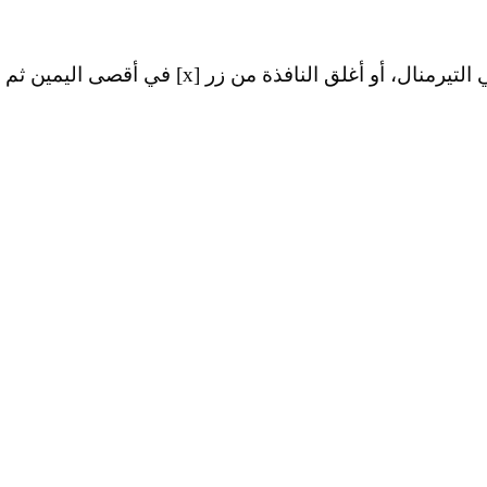
لإنهاء جلسة PuTTY ببساطة أكتب أمر exit في التيرمنال، أو أغلق النافذة من زر [x] في أقصى اليمين ثم