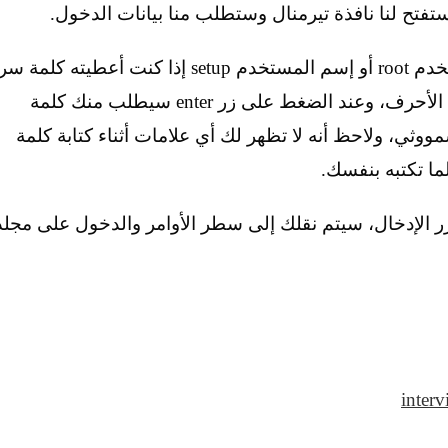
يمكنك في خانة log in as أن تكتب اسم المستخدم root أو إسم المستخدم setup إذا كنت أعطيته كلمة سر
أثناء تثبيت سمووثي ولاحظ أنها حساسة لحالة الأحرف، وعند الضغط على زر enter سيطلب منك كلمة
مووثي، ولاحظ أنه لا تظهر لك أي علامات أثناء كتابة كلمة
ما تكتبه بنفسك.
 الإدخال، سيتم نقلك إلى سطر الأوامر والدخول على مجلد