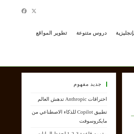
إنجليزية
دروس متنوعة
تطوير المواقع
جديد مفهوم
اختراقات Anthropic تدهش العالم
تطبيق Copilot للذكاء الاصطناعي من
مايكروسوفت
مفهوم قاعدة 3-2-1 لحفظ البيانات