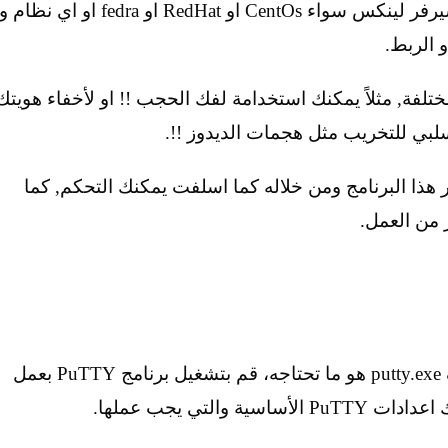
من نفس برنامج Putty تستطيع الارتباط بأي سيرفر لينكس سواء CentOs او RedHat او fedra او اي نظام و
 الربط.
تلفة, مثلاً يمكنك استخدامة لفك الحجب !! او لأخفاء هويتك
لبي للتخريب مثل هجمات الديدوز !!.
 هذا البرنامج ومن خلاله كما اسلفت يمكنك التحكم, كما
 من العمل.
لا يوجد ملف تثبيت لبرنامج PuTTY فقط ملف putty.exe هو ما تحتاجه، قم بتشغيل برنامج PuTTY بعمل
التي يجب عملها.