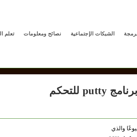
برمجة
الشبكات الإجتماعية
نصائح ومعلومات
تعلم ال
كل ما تحتاج معرفته عن برنامج putty للتحكم
امج شيوعًا والذي