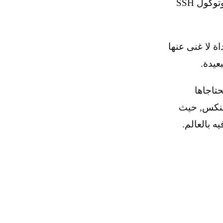
يتم استخدامه للاتصال بالمواقع البعيدة عبر بروتوكول SSH
اة لا غنى عنها
عيدة.
لتي يحتاجاها
ينكس, حيث
 بالعالم.