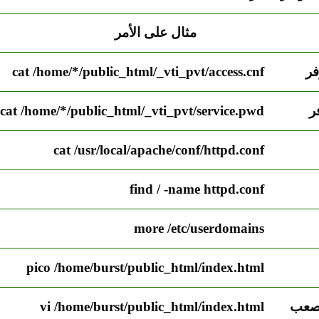
مثال على الأمر
فر
/home/*/public_html/_vti_pvt/access.cnf
cat
ر
/home/*/public_html/_vti_pvt/service.pwd
cat
cat
/usr/local/apache/conf/httpd.conf
find
/ -name httpd.conf
more
/etc/userdomains
pico
/home/burst/public_html/index.html
 أصعب
/home/burst/public_html/index.html
vi