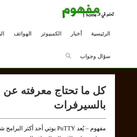
Ski
t
conten
الرئيسية
أخبار
الكمبيوتر
الهواتف
ال
سؤال وجواب
Toggle
website
search
بالسيرفرات
مفهوم – يُعد PuTTY بوتي أحد أكثر البر