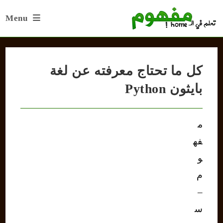
Ski
Menu
t
conten
كل ما تحتاج معرفته عن لغة
بايثون Python
م
فه
و
م
–
س