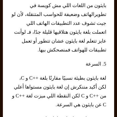
بايثون من اللغات اللي مش كويسة في
تطويرالهاتف وضعيفة للحواسب المتنقلة، لأن لو
جيت تشوف عدد التطبيقات الهاتف اللي
اتعملت بلغة بايثون هتلاقيها قليلة جدًا، فـ لوأنت
عايز تتعلم لغة بايثون عشان تتطور أو تعمل
تطبيقات للهواتف فمنصحكش بيها.
5. السرعة
لغة بايثون بطيئة نسبيًا مقارنًا بلغة ++C و C،
لكن أكيد مننكرش إن لغة بايثون مستواها أعلي
من ++C و C لكن النقطة اللي ميزت لغة ++C و
C عن بايثون هي السرعة.