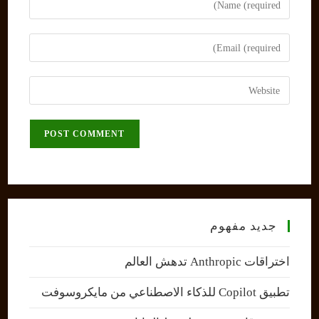
your
name
Enter
or
your
username
email
Enter
to
address
your
comment
to
website
comment
URL
(optional)
جديد مفهوم
اختراقات Anthropic تدهش العالم
تطبيق Copilot للذكاء الاصطناعي من مايكروسوفت