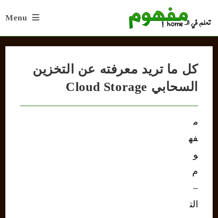
Ski
Menu
t
conten
كل ما تريد معرفته عن التخزين
السحابي Cloud Storage
م
فه
و
م
–
الت