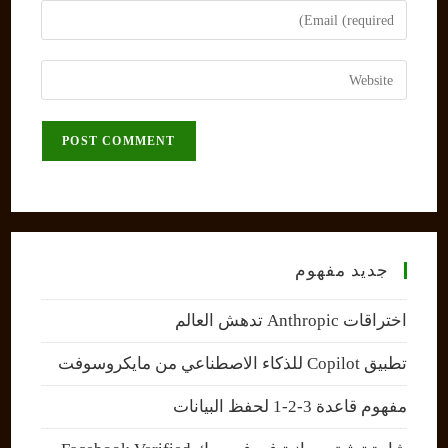
name
Enter
or
your
username
email
Enter
to
address
your
comment
to
website
comment
URL
(optional)
جديد مفهوم
اختراقات Anthropic تدهش العالم
تطبيق Copilot للذكاء الاصطناعي من مايكروسوفت
مفهوم قاعدة 3-2-1 لحفظ البيانات