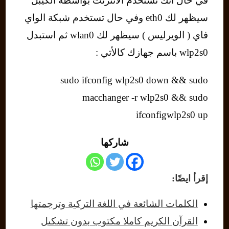
في حال انك تستخدم الأنترنت بواسطة الكيبل
سيظهر لك eth0 وفي حال تستخدم شبكة الواي
فاي ( الويرليس ) سيظهر لك wlan0 ثم استبدل
wlp2s0 باسم جهازك كالأتي :
sudo ifconfig wlp2s0 down && sudo
macchanger -r wlp2s0 && sudo
ifconfigwlp2s0 up
شاركها
إقرأ ايضًا:
الكلمات الشائعة في اللغة التركية وترجمتها
القرآن الكريم كاملا مكتوب بدون تشكيل