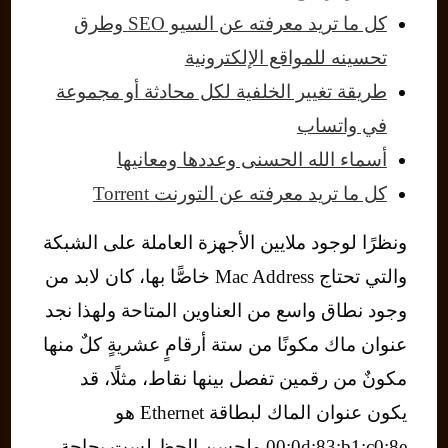
كل ما تريد معرفته عن السيو SEO وطرق
تحسينه للمواقع الإلكترونية
طريقة تغيير الخلفية لكل محادثة أو مجموعة
في واتساب
أسماء الله الحسنى وعددها ومعانيها
كل ما تريد معرفته عن التورنت Torrent
ونظرًا لوجود ملايين الأجهزة العاملة على الشبكة
والتي تحتاج Mac Address خاصًّا بها، كان لابد من
وجود نطاق واسع من العناوين المتاحة ولهذا نجد
عنوان ماك مكونًا من ستة أرقامٍ عشريةٍ كلٌ منها
مكونٌ من رقمين تفصل بينها نقاط، مثلًا، قد
يكون عنوان الماك لبطاقة Ethernet هو
00:0d:83:b1:c0:8e ولحسن الحظ لست بحاجةٍ