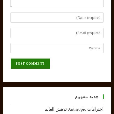
Enter
your
name
Enter
or
your
username
email
Enter
to
address
your
comment
to
website
comment
URL
(optional)
جديد مفهوم
اختراقات Anthropic تدهش العالم