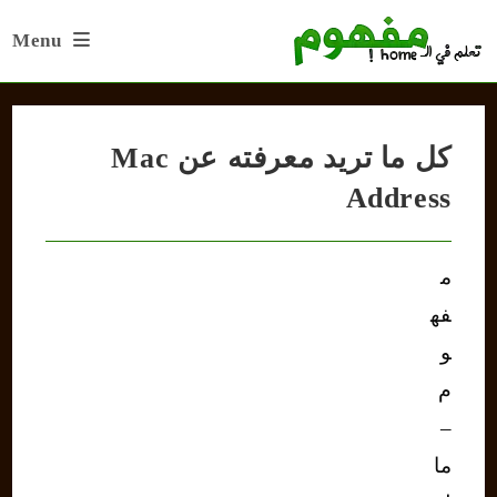
Ski
Menu
t
conten
كل ما تريد معرفته عن Mac
Address
م
فه
و
م
–
ما