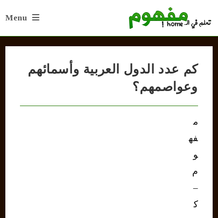
Ski
Menu
t
conten
كم عدد الدول العربية وأسمائهم
وعواصمهم؟
م
فه
و
م
–
ك