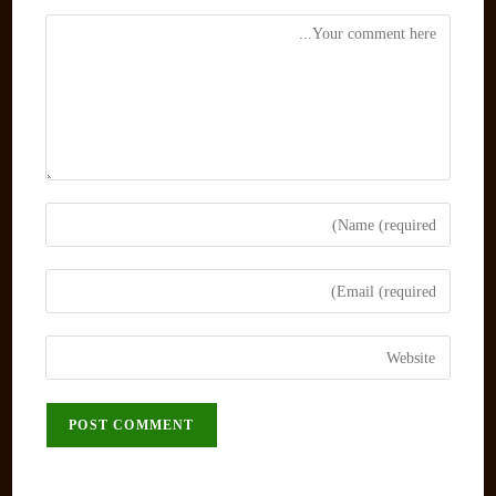
Comment
Enter
your
name
Enter
or
your
username
email
Enter
to
address
your
comment
to
website
comment
URL
(optional)