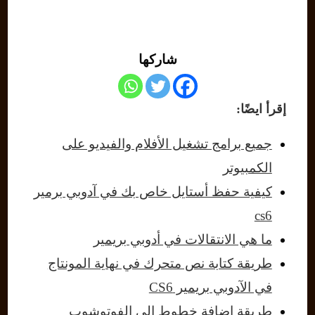
شاركها
إقرأ ايضًا:
جميع برامج تشغيل الأفلام والفيديو على
الكمبيوتر
كيفية حفظ أستايل خاص بك في آدوبي برمير
cs6
ما هي الانتقالات في أدوبي بريمير
طريقة كتابة نص متحرك في نهاية المونتاج
في الآدوبي بريمير CS6
طريقة إضافة خطوط إلى الفوتوشوب