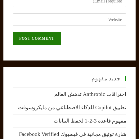
or
your
username
email
Enter
to
address
your
comment
to
website
comment
URL
(optional)
جديد مفهوم
اختراقات Anthropic تدهش العالم
تطبيق Copilot للذكاء الاصطناعي من مايكروسوفت
مفهوم قاعدة 3-2-1 لحفظ البيانات
شارة توثيق مجانية في فيسبوك Facebook Verified