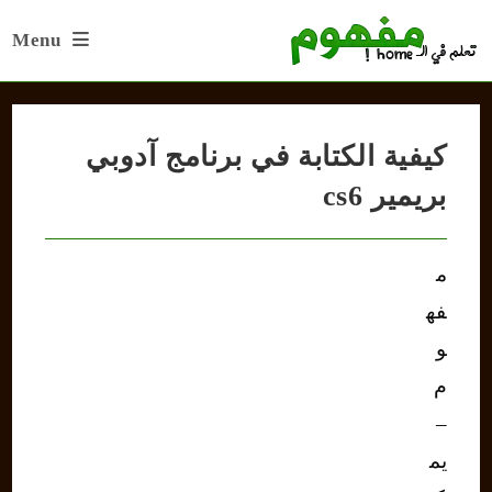
Ski
Menu
t
conten
كيفية الكتابة في برنامج آدوبي
بريمير cs6
م
فه
و
م
–
يم