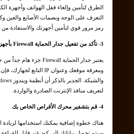
الطرق لتأمين وإلغاء قفل الهواتف وأجهزة الكم
التعرف على الوجه وبصمات الأصابع والعين وك
رمز مرور قوي لتأمين أجهزتك والاستفادة من مي
3- تأكد من تفعيل جدار الحماية Firewall بأجهزتك
يعتبر جدار الحماية ewall
ومعرفة موقعك وعنوان IP ا
لتعريف منافذ الإنترنت الصادرة والواردة.
4- قم بتشفير محرك الأقراص الخاص بك
هناك خطوة إضافية يمكنك استخدامها لزيادة 
سيتم تحويل بياناتك إلى كود غير قابل للقراءة 