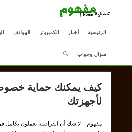
Ski
t
conten
الرئيسية
أخبار
الكمبيوتر
الهواتف
ال
سؤال وجواب
Toggle
website
كيف يمكنك حماية خصوصي
لأجهزتك
search
مفهوم – لا شك أن القراصنة يعملون بكامل قوت