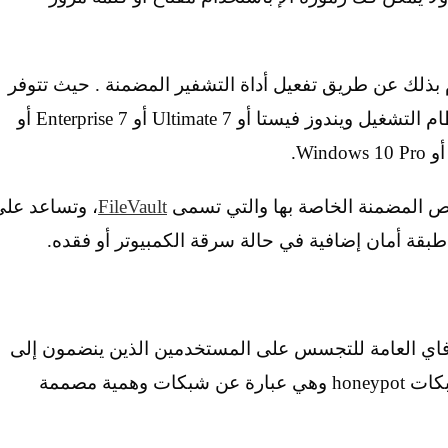
بذلك عن طريق تفعيل أداة التشفير المضمنة . حيث تتوفر
أداة BitLocker لأي شخص لديه جهاز يعمل بنظام التشغيل ويندوز فيستا أو 7 Ultimate أو 7 Enterprise أو
FileVault
، وتساعد عل
طبقة أمان إضافية في حالة سرقة الكمبيوتر أو فقده.
فاي العامة للتجسس على المستخدمين الذين ينضمون إلى
الشبكة أو في بعض الأحيان يقومون بإنشاء شبكات honeypot وهي عبارة عن شبكات وهمية مصممة