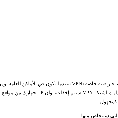
ولهذا السبب فمن الضروري أن تستخدم شبكة افتراضية خاصة (VPN) عندما تكون في الأماكن العامة. 
الجيد استخدام واحدة في المنزل أيضًا. باستخدامك لشبكة VPN سيتم إخفاء عنوان IP لجهازك من مواقع
 كمجهول.