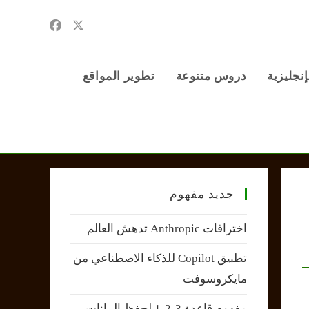
إنجليزية
دروس متنوعة
تطوير المواقع
جديد مفهوم
اختراقات Anthropic تدهش العالم
تطبيق Copilot للذكاء الاصطناعي من
مايكروسوفت
مفهوم قاعدة 3-2-1 لحفظ البيانات