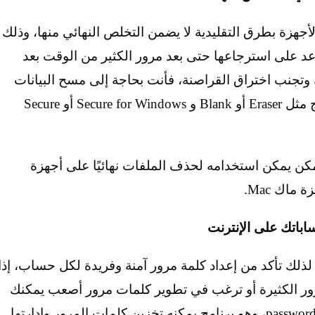
جهزة بطرق التقليدية لا يضمن التخلص النهائي منها، وذلك
عد على استرجاعها حتى بعد مرور الكثير من الوقت بعد
ك وتجنب اختراق القراصنة، فأنت بحاجة إلى مسح البيانات
الحساسة للأبد، وذلك عن طريق استخدم برامج مثل Eraser أو Blank و Secure for Windows أو Secure
البرنامج الشهير CCleaner الذي يمكن يمكن استخدامه لحذف الملفات نهائيًا على أجهزة
ماك Mac.
لذلك تأكد من إعداد كلمة مرور آمنة وفريدة لكل حساب، إذا
ور الكثيرة أو ترغب في تطوير كلمات مرور أصعب يمكنك
استخدام برنامج مدير كلمات المرور password manager، وهو برنامج يمكنه تخزين كلمات المرور وإدارتها