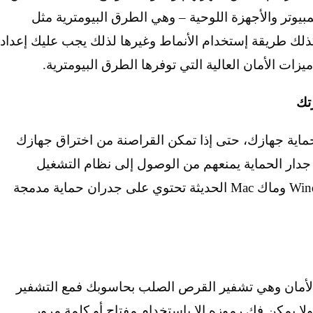
بيوتر والأجهزة اللوحية – وهي الطرق البيومترية مثل
ذلك طريقة إستخدام الأنماط وغيرها لذلك يجب عليك إعداد
زات الأمان العالية التي توفرها الطرق البيومترية.
Fir جزء هام جداً من حماية جهازك، حتى إذا تمكن القراصنة من اختراق جهازك
لتابع لجهازك، فإن جدار الحماية يمنعهم من الوصول إلى نظام التشغيل
والشبكة. الجدير بالذكر أن أنظمة ويندوز Windows وماك Mac الحديثة تحتوي على جدران حماية مدمجة
الأمان وهي تشفير القرص الصلب بحاسوبك فمع التشفير
ولا يمكن فك رموزه الإ باستخدام مفتاح أو كلمة مرور