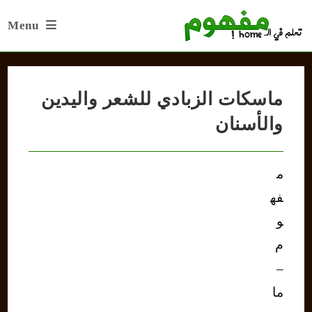
Ski
Menu
t
conten
ماسكات الزبادي للشعر واليدين
والأسنان
م
فه
و
م
–
ما