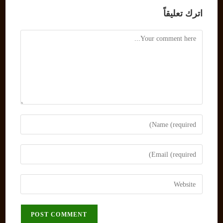
اترك تعليقاً
Comment
Enter
your
name
Enter
or
your
username
email
Enter
to
address
your
comment
to
website
comment
URL