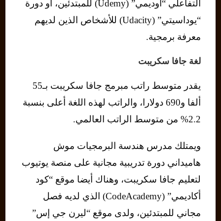
التفاعلي “أوديمي” (Udemy) للمبتدئين، أو دورة
“يوداسيتي” (Udacity) للأشخاص الذين لديهم
معرفة برمجية.
لغة جافا سكريبت
يقدر متوسط راتب مبرمج جافا سكريبت بـ55
ألفا و690 دولارا، والراتب لهذه اللغة أعلى بنسبة
2.2% من متوسط ​​الراتب العالمي.
ويمتلك مدرس هندسة البرمجيات موش
هاميداني دورة تدريبية مجانية على منصة يوتيوب
لتعليم جافا سكريبت، وهناك أيضا موقع “كود
أكاديمي” (CodeAcademy) الذي لديه فصل
مجاني للمبتدئين، ولدى موقع “ليرن جي إس”