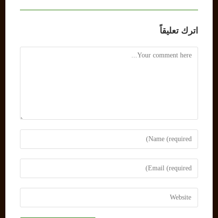
اترك تعليقاً
Comment
Enter
your
name
Enter
or
your
username
email
Enter
to
address
your
comment
to
website