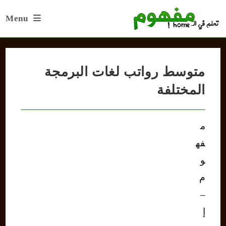
Ski
Menu
t
conten
متوسط رواتب لغات البرمجة
المختلفة
م
فه
و
م
–
إ