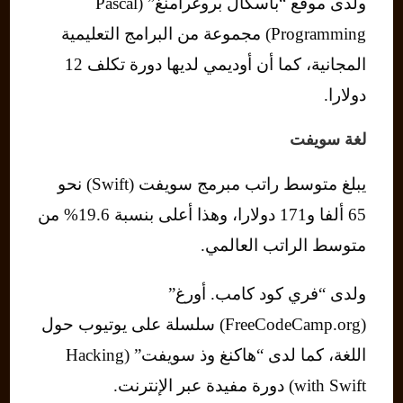
ولدى موقع “باسكال بروغرامنغ” (Pascal
Programming) مجموعة من البرامج التعليمية
المجانية، كما أن أوديمي لديها دورة تكلف 12
دولارا.
لغة سويفت
يبلغ متوسط راتب مبرمج سويفت (Swift) نحو
65 ألفا و171 دولارا، وهذا أعلى بنسبة 19.6% من
متوسط ​​الراتب العالمي.
ولدى “فري كود كامب. أورغ”
(FreeCodeCamp.org) سلسلة على يوتيوب حول
اللغة، كما لدى “هاكنغ وذ سويفت” (Hacking
with Swift) دورة مفيدة عبر الإنترنت.