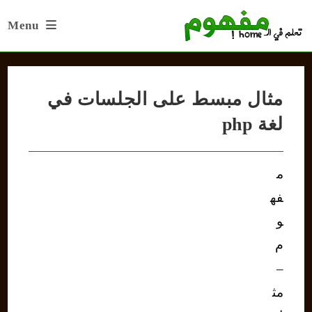
Ski
Menu
t
conten
مثال مبسط على الجلسات في
لغة php
م
فه
و
م
–
مث