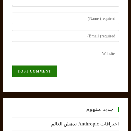
Enter
your
name
Enter
or
your
username
email
Enter
to
address
your
comment
to
website
comment
URL
(optional)
جديد مفهوم
اختراقات Anthropic تدهش العالم