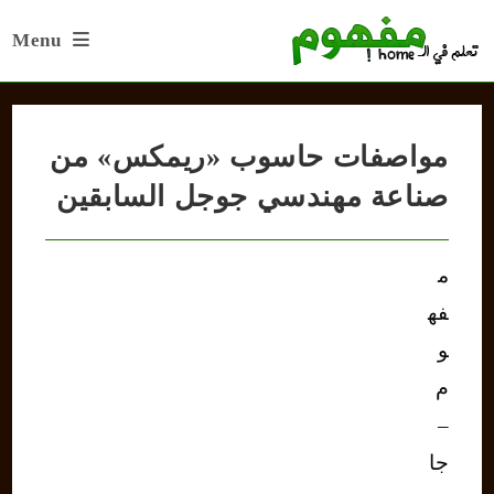
Ski
Menu
t
conten
مواصفات حاسوب «ريمكس» من
صناعة مهندسي جوجل السابقين
م
فه
و
م
–
جا