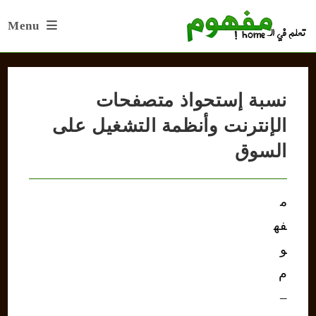
Ski
Menu
t
conten
نسبة إستحواذ متصفحات
الإنترنت وأنظمة التشغيل على
السوق
م
فه
و
م
–