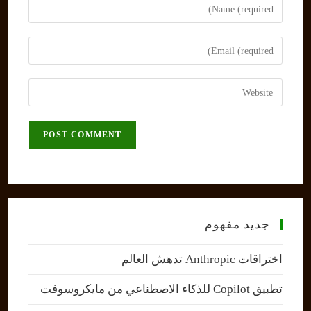
Enter
your
name
Enter
or
your
username
email
Enter
to
address
your
comment
to
website
comment
URL
(optional)
جديد مفهوم
اختراقات Anthropic تدهش العالم
تطبيق Copilot للذكاء الاصطناعي من مايكروسوفت