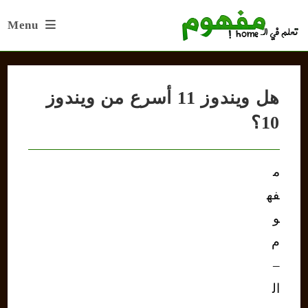
Ski
Menu
t
conten
هل ويندوز 11 أسرع من ويندوز
10؟
م
فه
و
م
–
ال