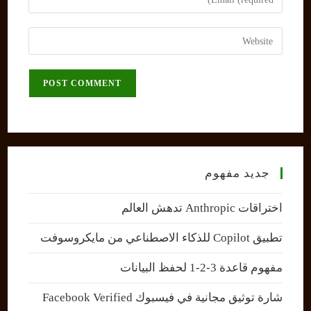
or
your
username
email
Enter
to
address
your
comment
to
website
comment
URL
(optional)
جديد مفهوم
اختراقات Anthropic تدهش العالم
تطبيق Copilot للذكاء الاصطناعي من مايكروسوفت
مفهوم قاعدة 3-2-1 لحفظ البيانات
شارة توثيق مجانية في فيسبوك Facebook Verified