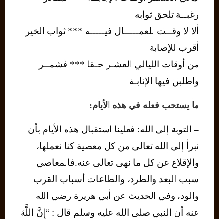
رغبــة تلحق ثوابه
ألا لا وقــت للعمـــــال فيـــــه *** ثواب الخير
أقرب للإصابة
من أوقات الليالي العشـر حـقا *** فشمــر
واطلبن فيها الإنابـة
ما يستحب فعله في هذه الأيام:
– التوبة إلى الله: فعلينا استقبال هذه الأيام بأن
نبرأ إلى الله تعالى من كل معصية كنا نعملها،
والإقلاع عن كل ما نهى تعالى عنه.فالمعاصي
سبب البعد والطرد، والطاعات أسباب القرب
والود، وفي الحديث عن أبي هريرة رضي الله
عنه أن النبي صلى الله عليه وسلم قال : “إِنَّ اللَّهَ