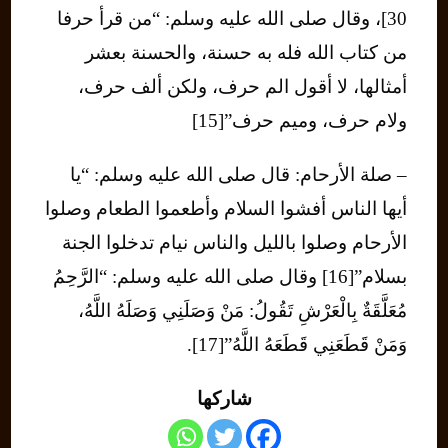
30]، وقال صلى الله عليه وسلم: “من قرأ حرفا
من كتاب الله فله به حسنة، والحسنة بعشر
أمثالها، لا أقول الم حرف، ولكن ألف حرف،
ولام حرف، وميم حرف”[15]
– صلة الأرحام: قال صلى الله عليه وسلم: “يا
أيها الناس أفشوا السلام وأطعموا الطعام وصلوا
الأرحام وصلوا بالليل والناس نيام تدخلوا الجنة
بسلام”[16] وقال صلى الله عليه وسلم: “الرَّحِمُ
مُعَلَّقَةٌ بِالْعَرْشِ تَقُولُ: مَنْ وَصَلَنِي وَصَلَهُ اللَّهُ،
وَمَنْ قَطَعَنِي قَطَعَهُ اللَّهُ”[17].
شاركها