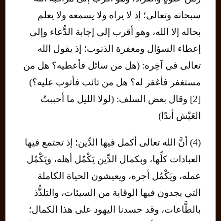
سبحانه وتعالى؛ إذ لا يراه ولا يسمعه ولا يعلم
بحاله إلا الله، وهو أقرب إلى إجابة الدُّعاء وإلى
إعطاء السؤال ومغفرة الذنوب؛ إذ يقول الله
تعالى في آخِره: (هل من سائل فأعطيه؟ هل من
مستغفر فأغفر له؟ هل من تائب فأتوب عليه؟)
[2] وقال بعض السلف: (لولا الليل ما أحببتُ
العَيْش أبدًا)
(4) أنَّ الله تعالى أكمل فيها الدِّين؛ إذ تجتمع فيها
العبادات كلِّها، وبكمال الدِّين يَكْمُل أهله، ويَكْمُل
عمله، ويَكْمُل أجره، ويعيشون الحياة الكاملة
التي يجدون فيها الوقاية من السيئات، والتلذُّذ
بالطَّاعات، وقد حسدنا اليهود على هذا الكمال؛