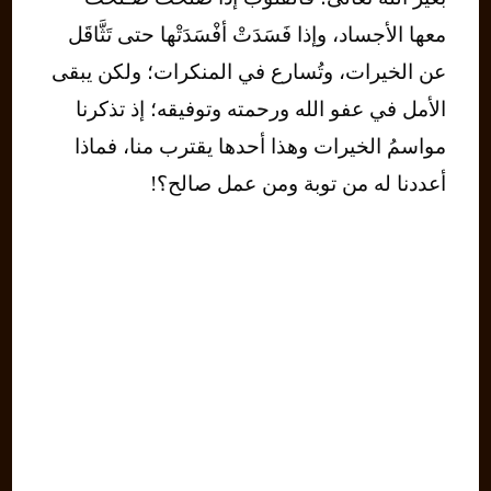
معها الأجساد، وإذا فَسَدَتْ أفْسَدَتْها حتى تَثَّاقَل
عن الخيرات، وتُسارع في المنكرات؛ ولكن يبقى
الأمل في عفو الله ورحمته وتوفيقه؛ إذ تذكرنا
مواسمُ الخيرات وهذا أحدها يقترب منا، فماذا
أعددنا له من توبة ومن عمل صالح؟!