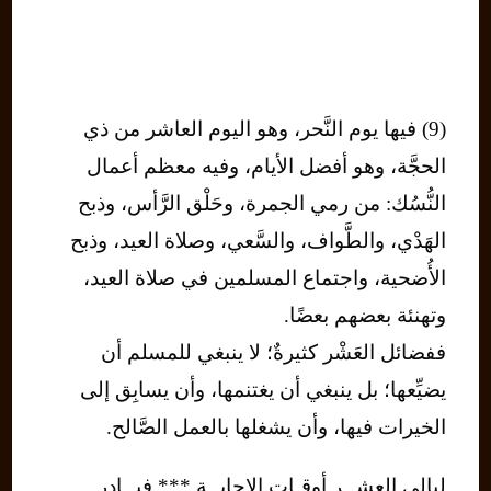
(9) فيها يوم النَّحر، وهو اليوم العاشر من ذي
الحجَّة، وهو أفضل الأيام، وفيه معظم أعمال
النُّسُك: من رمي الجمرة، وحَلْق الرَّأس، وذبح
الهَدْي، والطَّواف، والسَّعي، وصلاة العيد، وذبح
الأُضحية، واجتماع المسلمين في صلاة العيد،
وتهنئة بعضهم بعضًا.
ففضائل العَشْر كثيرةٌ؛ لا ينبغي للمسلم أن
يضيِّعها؛ بل ينبغي أن يغتنمها، وأن يسابِق إلى
الخيرات فيها، وأن يشغلها بالعمل الصَّالح.
ليالي العشــر أوقـات الإجابــة *** فبــادر