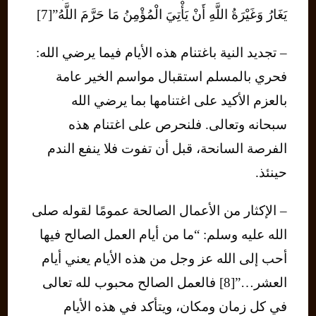
يَغَارُ وَغَيْرَةُ اللَّهِ أَنْ يَأْتِيَ الْمُؤْمِنُ مَا حَرَّمَ اللَّهُ”[7]
– تجديد النية باغتنام هذه الأيام فيما يرضي الله:
فحري بالمسلم استقبال مواسم الخير عامة
بالعزم الأكيد على اغتنامها بما يرضي الله
سبحانه وتعالى. فلنحرص على اغتنام هذه
الفرصة السانحة، قبل أن تفوت فلا ينفع الندم
حينئذ.
– الإكثار من الأعمال الصالحة عمومًا لقوله صلى
الله عليه وسلم: “ما من أيام العمل الصالح فيها
أحب إلى الله عز وجل من هذه الأيام يعني أيام
العشر…”[8] فالعمل الصالح محبوب لله تعالى
في كل زمان ومكان، ويتأكد في هذه الأيام