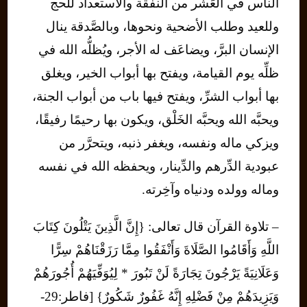
الناس في العَشْر من النفقة والاستعداد للحج
وللعيد وطلب الأضحية ونحوها، وبالصَّدقة ينال
الإنسان البرَّ، ويضاعَف له الأجر، ويُظلُّه الله في
ظلِّه يوم القيامة، ويفتح بها أبواب الخير، ويغلق
بها أبواب الشرِّ، ويفتح فيها باب من أبواب الجنة،
ويحبَّه الله ويحبَّه الخَلْق، ويكون بها رحيمًا رفيقًا،
ويزكي ماله ونفسه، ويغفر ذنبه، ويتحرَّر من
عبودية الدِّرهم والدِّينار، ويحفظه الله في نفسه
وماله وولده ودنياه وآخِرته.
– تلاوة القرآن قال تعالى: {إِنَّ الَّذِينَ يَتْلُونَ كِتَابَ
اللَّهِ وَأَقَامُوا الصَّلَاةَ وَأَنْفَقُوا مِمَّا رَزَقْنَاهُمْ سِرًّا
وَعَلَانِيَةً يَرْجُونَ تِجَارَةً لَنْ تَبُورَ * لِيُوَفِّيَهُمْ أُجُورَهُمْ
وَيَزِيدَهُمْ مِنْ فَضْلِهِ إِنَّهُ غَفُورٌ شَكُورٌ} [فاطر:29-