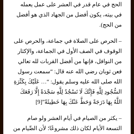
الحج في عام قدر في العشر على عمل يعمله
في بيته، يكون أفضل من الجهاد الذي هو أفضل
من الحج).
– الحرص على الصلاة في جماعة، والحرص على
الوقوف في الصف الأول في الجماعة، والإكثار
من النوافل، فإنها من أفضل القربات لله تعالي
فعن ثوبان رضي الله عنه قال: “سمعت رسول
الله صلى الله عليه وسلم يقول: “… عَلَيْكَ بِكَثْرَةِ
السُّجُودِ لِلَّهِ فَإِنَّكَ لَا تَسْجُدُ لِلَّهِ سَجْدَةً إِلَّا رَفَعَكَ
اللَّهُ بِهَا دَرَجَةً وَحَطَّ عَنْكَ بِهَا خَطِيئَةً”[9]
– يكثر من الصيام في أيام العشر ولو صام
التسعة الأيام لكان ذلك مشروعًا؛ لأن الصِّيام من