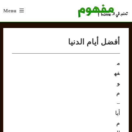
Ski
Menu
t
conten
أفضل أيام الدنيا
م
فه
و
م
–
أيا
م