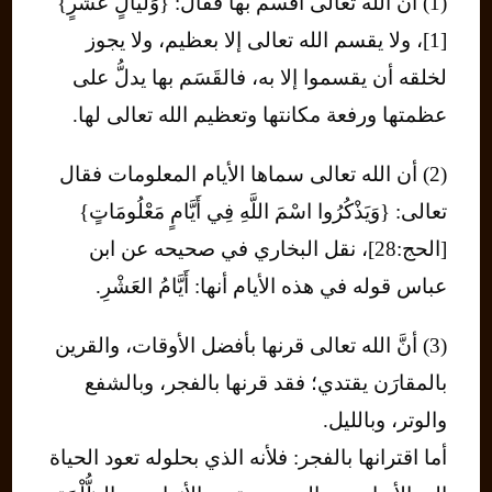
(1) أنَّ الله تعالى أقسم بها فقال: {وَلَيالٍ عَشْرٍ}
[1]، ولا يقسم الله تعالى إلا بعظيم، ولا يجوز
لخلقه أن يقسموا إلا به، فالقَسَم بها يدلُّ على
عظمتها ورفعة مكانتها وتعظيم الله تعالى لها.
(2) أن الله تعالى سماها الأيام المعلومات فقال
تعالى: {وَيَذْكُرُوا اسْمَ اللَّهِ فِي أَيَّامٍ مَعْلُومَاتٍ}
[الحج:28]، نقل البخاري في صحيحه عن ابن
عباس قوله في هذه الأيام أنها: أَيَّامُ العَشْرِ.
(3) أنَّ الله تعالى قرنها بأفضل الأوقات، والقرين
بالمقارَن يقتدي؛ فقد قرنها بالفجر، وبالشفع
والوتر، وبالليل.
أما اقترانها بالفجر: فلأنه الذي بحلوله تعود الحياة