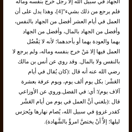
الجهاد في سبيل الله إلا رجل خرج بنفسه وماله
فلم يرجع من ذلك بشيء”[4]، وهذا يدل على أن
العمل في أيام العشر أفضل من الجهاد بالنفس،
وأفضل من الجهاد بالمال، وأفضل من الجهاد
بهما والعودة بهما أو بأحدهما؛ لأنه لا يَفْضُل
العمل فيها إلا مَنْ خرج بنفسه وماله، ولم يرجع لا
بالنفس ولا بالمال. وقد روي عن أنس بن مالك
رضي الله عنه أنه قال :(كان يُقال في أيام
العَشْر: بكل يوم ألف يوم، ويوم عرفة بعشرة
آلاف يوم)؛ أي: في الفضل.وروي عن الأوزاعي
قال :(بلغني أنَّ العمل في يوم من أيام العَشْر
كقدر غزوةٍ في سبيل الله، يُصام نهارها ويُحرَس
ليلها؛ إلاَّ أنْ يختصَّ امرؤٌ بالشَّهادة).