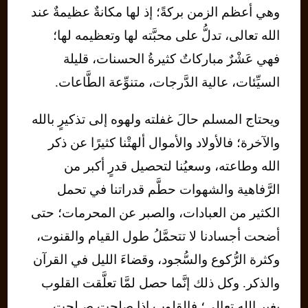
وهي أعظم الزمن بركةً؛ إذ لها مكانةٌ عظيمةٌ عند
الله تعالى، تدلُّ على محبَّته لها وتعظيمه لها؛
فهي عَشْرٌ مباركاتٌ كثيرةُ الحسنات، قليلة
السيِّئات، عالية الدَّرجات، متنوِّعة الطَّاعات.
ويحتاج المسلم حالَ غفلته ولهوه إلى تذكيرٍ بالله
والآخرة؛ فالأولاد والأموال ألهتْنا كثيرًا عن ذكر
الله وطاعته، وسعيُنا لتحصيل قدرٍ أكبر من
الرَّفاهية والشهوات حطَّم قدراتنا في تحمل
الكثير من العبادات، والصبر عن المحرمات؛ حتى
أضحت أجسادنا لا تتحمَّلُ طول القيام والقنوت،
وكثرة الرُّكوع والسُّجود، وقضاءَ الليل في القرآن
والذكر. وكل ذلك إنَّما حصل لمَّا تعلَّقت القلوب
بغير الله تعالى؛ فالقلوب إذا صلحت صـلحت