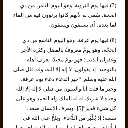
(7) فيها يوم التروية: وهو اليوم الثامن من ذي
الحجة، سُمى به لأنهم كانوا يرتوون فيه من الماء
لما بعده، أي يستقون ويسقون.
(8) فيها يوم عرفة، وهو اليوم التاسع من ذي
الحجَّة، وهو يومٌ معروفٌ بالفضل وكثرة الأجر
وغفران الذنب؛ فهو يومٌ مجيدٌ، يعرف أهله
بالتوحيد؛ إذ يقولون: لا إله إلا الله، وقد قال صلى
الله عليه وسلم: “خير الدعاء دعاء يوم عرفة،
وخير ما قلت أنا والنبيون من قبلي لا إله إلا الله
وحده لا شريك له له الملك وله الحمد وهو على
كل شيء قدير”[5]، ويعرف الإنسان ضعف
نفسه؛ إذ يُكْثِر من الدُّعاء، ويلحُّ على الله في
الدُّعاء، ويعرف إخوانه المسلمين الذين اجتمعوا