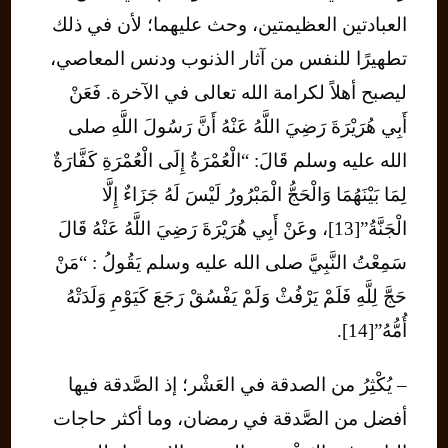
العبادتين العظيمتين، وحث عليهما؛ لأن في ذلك
تطهيرًا للنفس من آثار الذنوب ودنس المعاصي،
ليصبح أهلاً لكرامة الله تعالى في الآخرة. فَعَنْ
أَبِي هُرَيْرَةَ رَضِيَ اللَّهُ عَنْهُ أَنَّ رَسُولَ اللَّهِ صلى
الله عليه وسلم قَالَ: “الْعُمْرَةُ إِلَى الْعُمْرَةِ كَفَّارَةٌ
لِمَا بَيْنَهُمَا وَالْحَجُّ الْمَبْرُورُ لَيْسَ لَهُ جَزَاءٌ إِلَّا
الْجَنَّةُ”[13]، وعَنْ أَبِي هُرَيْرَةَ رَضِيَ اللَّهُ عَنْهُ قَالَ
سَمِعْتُ النَّبِيَّ صلى الله عليه وسلم يَقُولُ : “مَنْ
حَجَّ لِلَّهِ فَلَمْ يَرْفُثْ وَلَمْ يَفْسُقْ رَجَعَ كَيَوْمِ وَلَدَتْهُ
أُمُّهُ”[14].
– يُكْثِرُ من الصدقة في العَشْر؛ إذ الصَّدقة فيها
أفضل من الصَّدقة في رمضان، وما أكثر حاجات