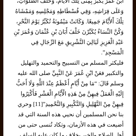
ابْنُ عُمَرَ يُكَبِّرُ بِمِنًى تِلْكَ اْلأَيَّامَ، وَخَلْفَ الصَّلَوَاتِ،
وَعَلَى فِرَاشِهِ، وَفِي فُسْطَاطِهِ وَمَجْلِسِهِ وَمَمْشَاهُ
تِلْكَ اْلأَيَّامَ جَمِيعًا. وَكَانَتْ مَيْمُونَةُ تُكَبِّرُ يَوْمَ النَّحْرِ،
وَكُنَّ النِّسَاءُ يُكَبِّرْنَ خَلْفَ أَبَانَ بْنِ عُثْمَانَ وَعُمَرَ بْنِ
عَبْدِ الْعَزِيزِ لَيَالِيَ التَّشْرِيقِ مَعَ الرِّجَالِ فِي
الْمَسْجِدِ”.
فليكثر المسلم من التسبيح والتحميد والتهليل
والتكبير فعَنْ ابْنِ عُمَرَ عَنْ النَّبِيِّ صلى الله عليه
وسلم قَالَ: “مَا مِنْ أَيَّامٍ أَعْظَمُ عِنْدَ اللَّهِ وَلَا أَحَبُّ
إِلَيْهِ الْعَمَلُ فِيهِنَّ مِنْ هَذِهِ الْأَيَّامِ الْعَشْرِ فَأَكْثِرُوا
فِيهِنَّ مِنْ التَّهْلِيلِ وَالتَّكْبِيرِ وَالتَّحْمِيدِ”[11] وحري
بنا نحن المسلمين أن نحيي هذه السنة التي قد
أضيعت في هذه الأزمان، وتكاد تُنسى حتى من
أهل الصلاح والخير بخلاف ما كان عليه السلف