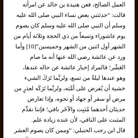
العمل الصالح، فعن هنيدة بن خالد عن امرأته
قالت: “حدثتني بعض نساء النبي صلى الله عليه
وسلم أن النبي صلى الله عليه وسلم كان يصوم
يوم عاشوراء وتسعاً من ذي الحجة وثلاثة أيام من
الشهر أول اثنين من الشهر وخميسين”[10] وأما
ورد عن عائشة رضي الله عنها أنه ما صام
العَشْر؛ فالمراد إخبار عائشة عن حاله عندها،
وهو عندها ليلةٌ من تسع، ولربَّما تَرَكَ الشيء
خشية أن يُفرض على أمَّته، ولربَّما تَرَكَه لعذرٍ من
مرض أو سفر أو جهاد أو نحوه، وإذا تعارض
حديثان أحدهما مُثبِت والآخَر نافي؛ فإننا نقدِّم
المثبت على النافي، لأن عنده زيادة علم.
قال ابن رجب الحنبلي: “وممن كان يصوم العشر