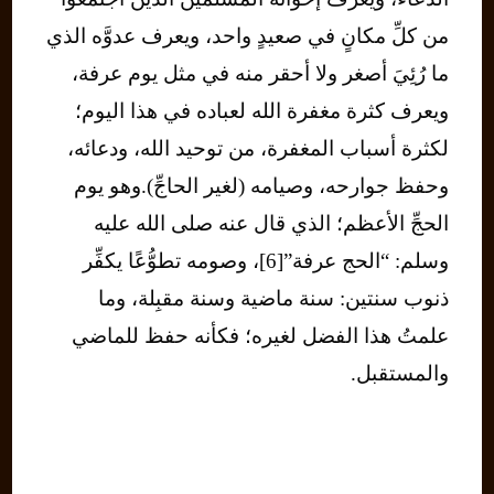
من كلِّ مكانٍ في صعيدٍ واحد، ويعرف عدوَّه الذي
ما رُئِيَ أصغر ولا أحقر منه في مثل يوم عرفة،
ويعرف كثرة مغفرة الله لعباده في هذا اليوم؛
لكثرة أسباب المغفرة، من توحيد الله، ودعائه،
وحفظ جوارحه، وصيامه (لغير الحاجِّ).وهو يوم
الحجِّ الأعظم؛ الذي قال عنه صلى الله عليه
وسلم: “الحج عرفة”[6]، وصومه تطوُّعًا يكفِّر
ذنوب سنتين: سنة ماضية وسنة مقبِلة، وما
علمتُ هذا الفضل لغيره؛ فكأنه حفظ للماضي
والمستقبل.