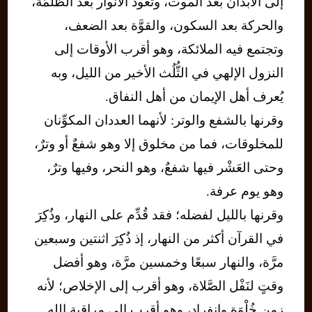
إلى الأبدان بعد الموت، وتعود الأنوار بعد الظُّلْمَة،
والحركة بعد السكون، والقوَّة بعد الضعف،
وتجتمع فيه الملائكة، وهو أقرب الأوقات إلى
النزول الإلهي في الثُّلُث الأخير من الليل، وبه
يُعرف أهل الإيمان من أهل النفاق.
وقرنها بالشفع والوتر: لأنهما العددان المكوِّنان
للمخلوقات، فما من مخلوق إلا وهو شفعٌ أو وترٌ،
وحتى العَشْر فيها شفعٌ، وهو النحر، وفيها وترٌ،
وهو يوم عرفة.
وقرنها بالليل لفضله؛ فقد قُدِّم على النهار، وذُكِرَ
في القرآن أكثر من النهار، إذ ذُكِرَ اثنتين وسبعين
مرَّة، والنهار سبعًا وخمسين مرَّة، وهو أفضل
وقتٍ لنَفْل الصَّلاة، وهو أقرب إلى الإخلاص؛ لأنه
زمن خُلْوَةٍ وانفراد، وهو أقرب إلى مراقبة الله