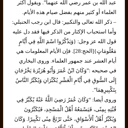
عبد الله بن عمر رضي الله عنهما”. ويقول أكثر
العلماء أو كثير منهم بفضل صيام هذه الأيام.
– ذكر الله تعالى والتكبير: قال ابن رجب الحنبلي:
وأما استحباب الإكثار من الذكر فيها فقد دل عليه
قول الله عز وجل: {وَيَذْكُرُوا اسْمَ اللَّهِ فِي أَيَّامٍ
مَعْلُومَاتٍ}[الحج:28]. فإن الأيام المعلومات هي
أيام العشر عند جمهور العلماء. وروى البخاري
في صحيحه :”وَكَانَ ابْنُ عُمَرَ وَأَبُو هُرَيْرَةَ يَخْرُجَانِ
إِلَى السُّوقِ فِي أَيَّامِ الْعَشْرِ يُكَبِّرَانِ وَيُكَبِّرُ النَّاسُ
بِتَكْبِيرِهِمَا”.
وروى أيضا: “وَكَانَ عُمَرُ رَضِيَ اللَّهُ عَنْهُ يُكَبِّرُ فِي
قُبَّتِهِ بِمِنًى، فَيَسْمَعُهُ أَهْلُ الْمَسْجِدِ، فَيُكَبِّرُونَ
وَيُكَبِّرُ أَهْلُ اْلأَسْوَاقِ، حَتَّى تَرْتَجَّ مِنًى تَكْبِيرًا. وَكَانَ