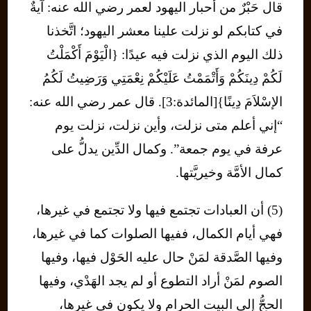
قال حَبْرٌ من أحبار اليهود لعمر رضي الله عنه: آيةٌ
في كتابكم لو نزلت علينا معشر اليهود؛ اتَّخذنا
ذلك اليوم الذي نزلت فيه عيدًا: {الْيَوْمَ أَكْمَلْتُ
لَكُمْ دِينَكُمْ وَأَتْمَمْتُ عَلَيْكُمْ نِعْمَتِي وَرَضِيتُ لَكُمُ
الإسْلاَمَ دِينًا}[المائدة:3]. قال عمر رضي الله عنه:
“إني أعلم متى نزلت، وأين نزلت، نزلت يوم
عرفة في يوم جمعة”. وكمال الدِّين يدلُّ على
كمال الأمَّة وخيريَّتها.
(5) أن العبادات تجتمع فيها ولا تجتمع في غيرها،
فهي أيام الكمال، ففيها الصلوات كما في غيرها،
وفيها الصَّدقة لمَنْ حال عليه الحَوْل فيها، وفيها
الصوم لمَنْ أراد التطوع أو لم يجد الهَدْي، وفيها
الحجُّ إلى البيت الحرام ولا يكون في غيرها،