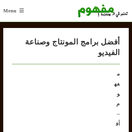
Ski
Menu
t
conten
أفضل برامج المونتاج وصناعة
الفيديو
م
فه
و
م
–
أف