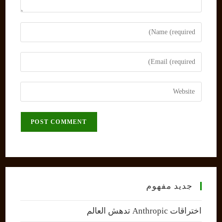
Enter
your
name
Enter
or
your
username
email
Enter
to
address
your
comment
to
website
comment
URL
(optional)
جديد مفهوم
اختراقات Anthropic تدهش العالم