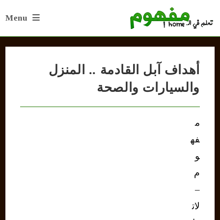
Ski
Menu
t
conten
أهداف آبل القادمة .. المنزل
والسيارات والصحة
م
فه
و
م
–
لات