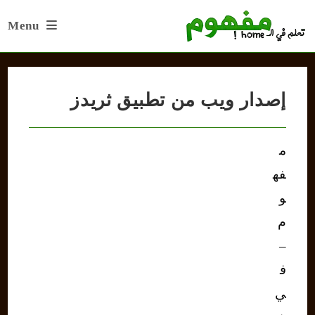
Ski
Menu
t
conten
إصدار ويب من تطبيق ثريدز
م
فه
و
م
–
ف
ي