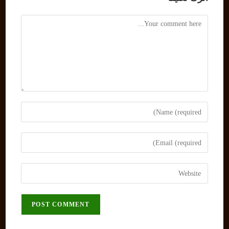
Comment
Enter
your
name
Enter
or
your
username
email
Enter
to
address
your
comment
to
website
comment
URL
(optional)