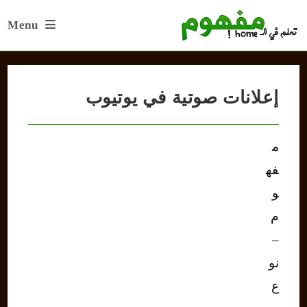
Ski
Menu
t
conten
إعلانات صوتية في يوتيوب
م
فه
و
م
–
نو
ع