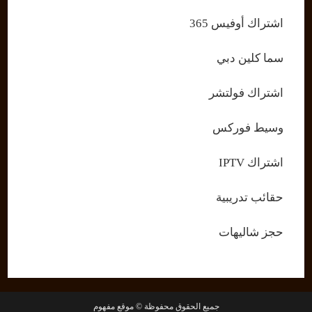
اشتراك أوفيس 365
سما كلين دبي
اشتراك فولتشر
وسيط فوركس
اشتراك IPTV
حقائب تدريبية
حجز شاليهات
جميع الحقوق محفوظة © موقع مفهوم