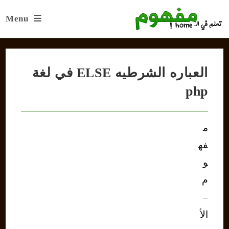
Ski
Menu
t
conten
العباره الشرطيه ELSE في لغة
php
م
فه
و
م
–
الأ