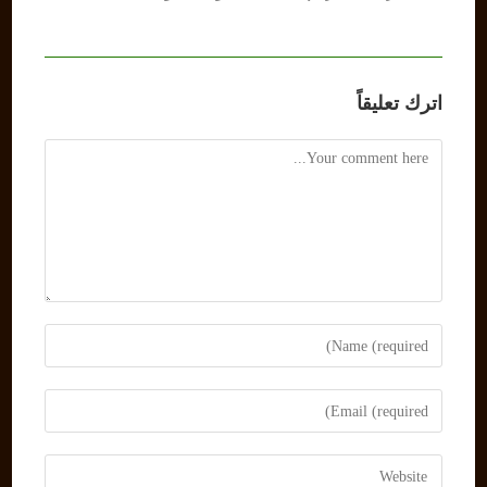
اترك تعليقاً
Comment
Enter
your
name
Enter
or
your
username
email
Enter
to
address