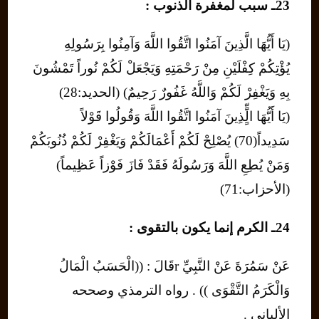
23ـ سبب لمغفرة الذنوب :
(يَا أَيُّهَا الَّذِينَ آمَنُوا اتَّقُوا اللَّهَ وَآمِنُوا بِرَسُولِهِ
يُؤْتِكُمْ كِفْلَيْنِ مِنْ رَحْمَتِهِ وَيَجْعَلْ لَكُمْ نُوراً تَمْشُونَ
بِهِ وَيَغْفِرْ لَكُمْ وَاللَّهُ غَفُورٌ رَحِيمٌ) (الحديد:28)
(يَا أَيُّهَا الٍٍَّذِينَ آمَنُوا اتَّقُوا اللَّهَ وَقُولُوا قَوْلاً
سَدِيداً(70) يُصْلِحْ لَكُمْ أَعْمَالَكُمْ وَيَغْفِرْ لَكُمْ ذُنُوبَكُمْ
وَمَنْ يُطِعِ اللَّهَ وَرَسُولَهُ فَقَدْ فَازَ فَوْزاً عَظِيماً)
(الأحزاب:71)
24ـ الكرم إنما يكون بالتقوى :
عَنْ سَمُرَةَ عَنْ النَّبِيِّ rقَالَ : ((الْحَسَبُ الْمَالُ
وَالْكَرَمُ التَّقْوَى )) . رواه الترمذي وصححه
الألباني .