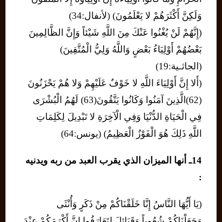
وَلَكِنَّ أَكْثَرَهُمْ لا يَعْلَمُونَ) (لأنفال:34)
(إِنَّهُمْ لَنْ يُغْنُوا عَنْكَ مِنَ اللَّهِ شَيْئاً وَإِنَّ الظَّالِمِينَ
بَعْضُهُمْ أَوْلِيَاءُ بَعْضٍ وَاللَّهُ وَلِيُّ الْمُتَّقِينَ)
(الجاثـية:19)
(أَلا إِنَّ أَوْلِيَاءَ اللَّهِ لا خَوْفٌ عَلَيْهِمْ وَلا هُمْ يَحْزَنُونَ
(62)الَّذِينَ آمَنُوا وَكَانُوا يَتَّقُونَ(63) لَهُمُ الْبُشْرَى
فِي الْحَيَاةِ الدُّنْيَا وَفِي الْآخِرَةِ لا تَبْدِيلَ لِكَلِمَاتِ
اللَّهِ ذَلِكَ هُوَ الْفَوْزُ الْعَظِيمُ) (يونس:64)
14ـ أنها الميزان الذي يقرب العبد من ربه ويدنيه
:
(يَا أَيُّهَا النَّاسُ إِنَّا خَلَقْنَاكُمْ مِنْ ذَكَرٍ وَأُنْثَى
وَجَعَلْنَاكُمْ شُعُوباً وَقَبَائِلَ لِتَعَارَفُوا إِنَّ أَكْرَمَكُمْ عِنْدَ