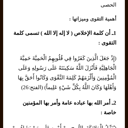
الحصى
أهمية التقوى وميزاتها :
1ـ أن كلمة الإخلاص ( لا إله إلا الله ) تسمى كلمة
التقوى :
(إِذْ جَعَلَ الَّذِينَ كَفَرُوا فِي قُلُوبِهِمُ الْحَمِيَّةَ حَمِيَّةَ
الْجَاهِلِيَّةِ فَأَنْزَلَ اللَّهُ سَكِينَتَهُ عَلَى رَسُولِهِ وَعَلَى
الْمُؤْمِنِينَ وَأَلْزَمَهُمْ كَلِمَةَ التَّقْوَى وَكَانُوا أَحَقَّ بِهَا
وَأَهْلَهَا وَكَانَ اللَّهُ بِكُلِّ شَيْءٍ عَلِيماً) (الفتح:26)
2ـ أمر الله بها عباده عامة وأمر بها المؤمنين
خاصة :
(يُنَزِّلُ الْمَلائِكَةَ بِالرُّوحِ مِنْ أَمْرِهِ عَلَى مَنْ يَشَاءُ مِنْ