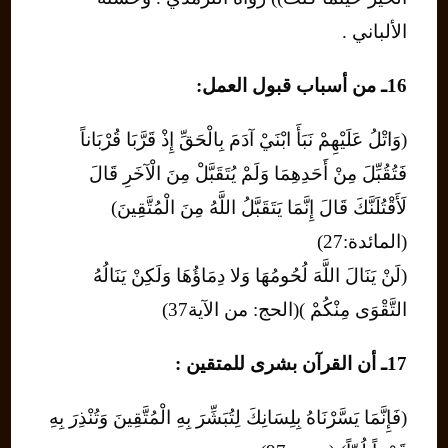
الألباني .
16ـ من أسباب قبول العمل:
(وَاتْلُ عَلَيْهِمْ نَبَأَ ابْنَيْ آدَمَ بِالْحَقِّ إِذْ قَرَّبَا قُرْبَاناً
فَتُقُبِّلَ مِنْ أَحَدِهِمَا وَلَمْ يُتَقَبَّلْ مِنَ الْآخَرِ قَالَ
لَأَقْتُلَنَّكَ قَالَ إِنَّمَا يَتَقَبَّلُ اللَّهُ مِنَ الْمُتَّقِينَ)
(المائدة:27)
(لَنْ يَنَالَ اللَّهَ لُحُومُهَا وَلا دِمَاؤُهَا وَلَكِنْ يَنَالُهُ
التَّقْوَى مِنْكُمْ )(الحج: من الآية37)
17ـ أن القرآن بشرى للمتقين :
(فَإِنَّمَا يَسَّرْنَاهُ بِلِسَانِكَ لِتُبَشِّرَ بِهِ الْمُتَّقِينَ وَتُنْذِرَ بِهِ