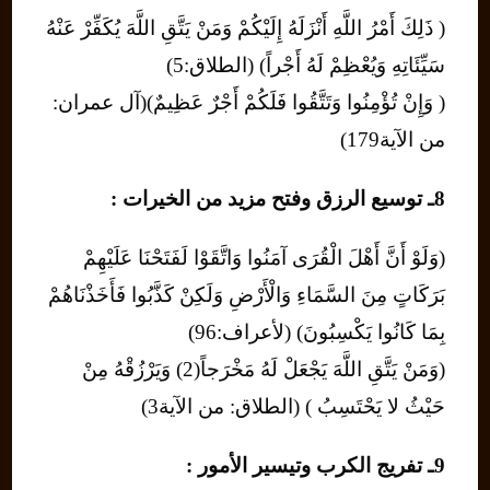
( ذَلِكَ أَمْرُ اللَّهِ أَنْزَلَهُ إِلَيْكُمْ وَمَنْ يَتَّقِ اللَّهَ يُكَفِّرْ عَنْهُ
سَيِّئَاتِهِ وَيُعْظِمْ لَهُ أَجْراً) (الطلاق:5)
( وَإِنْ تُؤْمِنُوا وَتَتَّقُوا فَلَكُمْ أَجْرٌ عَظِيمٌ)(آل عمران:
من الآية179)
8ـ توسيع الرزق وفتح مزيد من الخيرات :
(وَلَوْ أَنَّ أَهْلَ الْقُرَى آمَنُوا وَاتَّقَوْا لَفَتَحْنَا عَلَيْهِمْ
بَرَكَاتٍ مِنَ السَّمَاءِ وَالْأَرْضِ وَلَكِنْ كَذَّبُوا فَأَخَذْنَاهُمْ
بِمَا كَانُوا يَكْسِبُونَ) (لأعراف:96)
(وَمَنْ يَتَّقِ اللَّهَ يَجْعَلْ لَهُ مَخْرَجاً(2) وَيَرْزُقْهُ مِنْ
حَيْثُ لا يَحْتَسِبُ ) (الطلاق: من الآية3)
9ـ تفريج الكرب وتيسير الأمور :