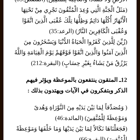
(مَثَلُ الْجَنَّةِ الَّتِي وُعِدَ الْمُتَّقُونَ تَجْرِي مِنْ تَحْتِهَا
الْأَنْهَارُ أُكُلُهَا دَائِمٌ وَظِلُّهَا تِلْكَ عُقْبَى الَّذِينَ اتَّقَوْا
وَعُقْبَى الْكَافِرِينَ النَّارُ) (الرعد:35)
(زُيِّنَ لِلَّذِينَ كَفَرُوا الْحَيَاةُ الدُّنْيَا وَيَسْخَرُونَ مِنَ
الَّذِينَ آمَنُوا وَالَّذِينَ اتَّقَوْا فَوْقَهُمْ يَوْمَ الْقِيَامَةِ وَاللَّهُ
يَرْزُقُ مَنْ يَشَاءُ بِغَيْرِ حِسَابٍ) (البقرة:212)
12ـ المتقون ينتفعون بالموعظة ويؤثر فيهم
الذكر وبتفكرون في الآيات ويهتدون بذلك :
( وَمُصَدِّقاً لِمَا بَيْنَ يَدَيْهِ مِنَ التَّوْرَاةِ وَهُدىً
وَمَوْعِظَةً لِلْمُتَّقِينَ) (المائدة:46)
(فَجَعَلْنَاهَا نَكَالاً لِمَا بَيْنَ يَدَيْهَا وَمَا خَلْفَهَا وَمَوْعِظَةً
لِلْمُتَّقِينَ) (البقرة:66)