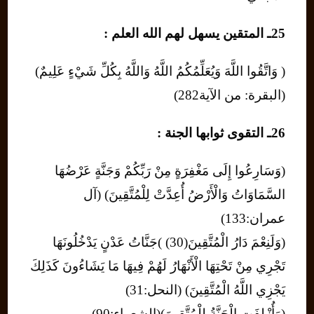
25ـ المتقين يسهل لهم الله العلم :
( وَاتَّقُوا اللَّهَ وَيُعَلِّمُكُمُ اللَّهُ وَاللَّهُ بِكُلِّ شَيْءٍ عَلِيمٌ)
(البقرة: من الآية282)
26ـ التقوى ثوابها الجنة :
(وَسَارِعُوا إِلَى مَغْفِرَةٍ مِنْ رَبِّكُمْ وَجَنَّةٍ عَرْضُهَا
السَّمَاوَاتُ وَالْأَرْضُ أُعِدَّتْ لِلْمُتَّقِينَ) (آل
عمران:133)
(وَلَنِعْمَ دَارُ الْمُتَّقِينَ(30) )جَنَّاتُ عَدْنٍ يَدْخُلُونَهَا
تَجْرِي مِنْ تَحْتِهَا الْأَنْهَارُ لَهُمْ فِيهَا مَا يَشَاءُونَ كَذَلِكَ
يَجْزِي اللَّهُ الْمُتَّقِينَ) (النحل:31)
(وَأُزْلِفَتِ الْجَنَّةُ لِلْمُتَّقِينَ)(الشعراء:90)