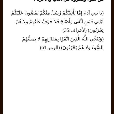
(يَا بَنِي آدَمَ إِمَّا يَأْتِيَنَّكُمْ رُسُلٌ مِنْكُمْ يَقُصُّونَ عَلَيْكُمْ
آيَاتِي فَمَنِ اتَّقَى وَأَصْلَحَ فَلا خَوْفٌ عَلَيْهِمْ وَلا هُمْ
يَحْزَنُونَ) (لأعراف:35)
(وَيُنَجِّي اللَّهُ الَّذِينَ اتَّقَوْا بِمَفَازَتِهِمْ لا يَمَسُّهُمُ
السُّوءُ وَلا هُمْ يَحْزَنُونَ) (الزمر:61)