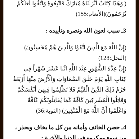
( وَهَذَا كِتَابٌ أَنْزَلْنَاهُ مُبَارَكٌ فَاتَّبِعُوهُ وَاتَّقُوا لَعَلَّكُمْ
تُرْحَمُونَ)(الأنعام:155)
3ـ سبب لعون الله ونصره وتأييده :
(إِنَّ اللَّهَ مَعَ الَّذِينَ اتَّقَوْا وَالَّذِينَ هُمْ مُحْسِنُونَ)
(النحل:128)
(إِنَّ عِدَّةَ الشُّهُورِ عِنْدَ اللَّهِ اثْنَا عَشَرَ شَهْراً فِي
كِتَابِ اللَّهِ يَوْمَ خَلَقَ السَّمَاوَاتِ وَالْأَرْضَ مِنْهَا أَرْبَعَةٌ
حُرُمٌ ذَلِكَ الدِّينُ الْقَيِّمُ فَلا تَظْلِمُوا فِيهِن أَنْفُسَكُمْ
وَقَاتِلُوا الْمُشْرِكِينَ كَافَّةً كَمَا يُقَاتِلُونَكُمْ كَافَّةً
وَاعْلَمُوا أَنَّ اللَّهَ مَعَ الْمُتَّقِينَ) (التوبة:36)
4ـ حصن الخائف وأمانه من كل ما يخاف ويحذر ،
من سوء ومكروه في الدنيا والآخرة :