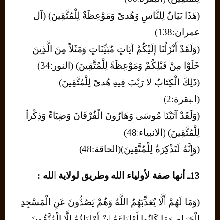
(هَذَا بَيَانٌ لِلنَّاسِ وَهُدىً وَمَوْعِظَةٌ لِلْمُتَّقِينَ) (آل
عمران:138)
(وَلَقَدْ أَنْزَلْنَا إِلَيْكُمْ آيَاتٍ مُبَيِّنَاتٍ وَمَثَلاً مِنَ الَّذِينَ
خَلَوْا مِنْ قَبْلِكُمْ وَمَوْعِظَةً لِلْمُتَّقِينَ) (النور:34)
(ذَلِكَ الْكِتَابُ لا رَيْبَ فِيهِ هُدىً لِلْمُتَّقِينَ)
(البقرة:2)
(وَلَقَدْ آتَيْنَا مُوسَى وَهَارُونَ الْفُرْقَانَ وَضِيَاءً وَذِكْراً
لِلْمُتَّقِينَ) (الانبياء:48)
(وَإِنَّهُ لَتَذْكِرَةٌ لِلْمُتَّقِينَ)(الحاقة:48)
13ـ أنها صفة لأولياء الله وطريق لولاية الله :
(وَمَا لَهُمْ أَلَّا يُعَذِّبَهُمُ اللَّهُ وَهُمْ يَصُدُّونَ عَنِ الْمَسْجِدِ
الْحَرَامِ وَمَا كَانُوا أَوْلِيَاءَهُ إِنْ أَوْلِيَاؤُهُ إِلَّا الْمُتَّقُونَ