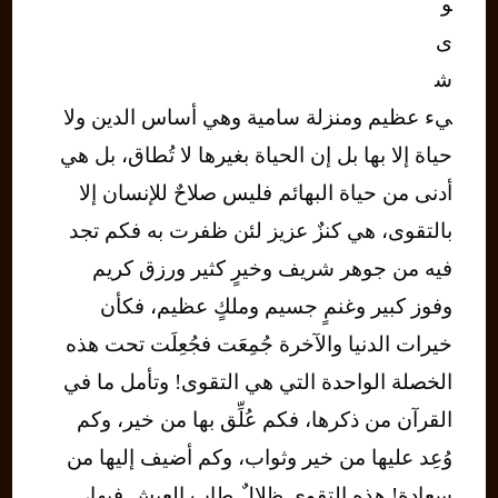
و
ى
ش
يء عظيم ومنزلة سامية وهي أساس الدين ولا
حياة إلا بها بل إن الحياة بغيرها لا تُطاق، بل هي
أدنى من حياة البهائم فليس صلاحٌ للإنسان إلا
بالتقوى، هي كنزٌ عزيز لئن ظفرت به فكم تجد
فيه من جوهر شريف وخيرٍ كثير ورزق كريم
وفوز كبير وغنمٍ جسيم وملكٍ عظيم، فكأن
خيرات الدنيا والآخرة جُمِعَت فجُعِلَت تحت هذه
الخصلة الواحدة التي هي التقوى! وتأمل ما في
القرآن من ذكرها، فكم عُلِّق بها من خير، وكم
وُعِد عليها من خير وثواب، وكم أضيف إليها من
سعادة! هذه التقوى ظلالٌ طاب العيش فيها،