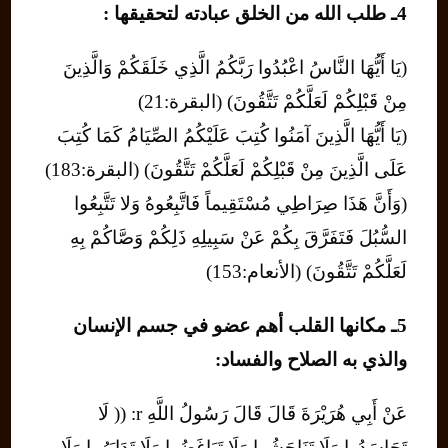
4ـ طلب الله من الخلق عبادته لتحقيقها :
(يَا أَيُّهَا النَّاسُ اعْبُدُوا رَبَّكُمُ الَّذِي خَلَقَكُمْ وَالَّذِينَ
مِنْ قَبْلِكُمْ لَعَلَّكُمْ تَتَّقُونَ) (البقرة:21)
(يَا أَيُّهَا الَّذِينَ آمَنُوا كُتِبَ عَلَيْكُمُ الصِّيَامُ كَمَا كُتِبَ
عَلَى الَّذِينَ مِنْ قَبْلِكُمْ لَعَلَّكُمْ تَتَّقُونَ) (البقرة:183)
(وَأَنَّ هَذَا صِرَاطِي مُسْتَقِيماً فَاتَّبِعُوهُ وَلا تَتَّبِعُوا
السُّبُلَ فَتَفَرَّقَ بِكُمْ عَنْ سَبِيلِهِ ذَلِكُمْ وَصَّاكُمْ بِهِ
لَعَلَّكُمْ تَتَّقُونَ) (الأنعام:153)
5ـ مكانها القلب أهم عضو في جسم الإنسان
والذي به الصلاح والفساد:
عَنْ أَبِي هُرَيْرَةَ قَالَ قَالَ رَسُولُ اللَّهِ r: (( لَا
تَحَاسَدُوا وَلَا تَنَاجَشُوا وَلَا تَبَاغَضُوا وَلَا تَدَابَرُوا وَلَا