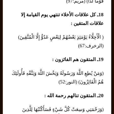
قَوْماً لُدّاً) (مريم:97)
18ـ كل علاقات الأخلاء تنتهي يوم القيامة إلا
علاقات المتقين :
( الْأَخِلَّاءُ يَوْمَئِذٍ بَعْضُهُمْ لِبَعْضٍ عَدُوٌّ إِلَّا الْمُتَّقِينَ)
(الزخرف:67)
19ـ المتقون هم الفائزون :
(وَمَنْ يُطِعِ اللَّهَ وَرَسُولَهُ وَيَخْشَ اللَّهَ وَيَتَّقْهِ فَأُولَئِكَ
هُمُ الْفَائِزُونَ) (النور:52)
20ـ المتقون تنالهم رحمة الله :
(وَرَحْمَتِي وَسِعَتْ كُلَّ شَيْءٍ فَسَأَكْتُبُهَا لِلَّذِينَ