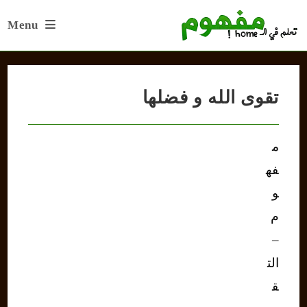
Ski
Menu
t
conten
تقوى الله و فضلها
م
فه
و
م
–
الت
ق