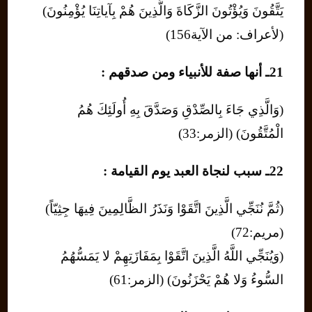
يَتَّقُونَ وَيُؤْتُونَ الزَّكَاةَ وَالَّذِينَ هُمْ بِآياتِنَا يُؤْمِنُونَ)
(لأعراف: من الآية156)
21ـ أنها صفة للأنبياء ومن صدقهم :
(وَالَّذِي جَاءَ بِالصِّدْقِ وَصَدَّقَ بِهِ أُولَئِكَ هُمُ
الْمُتَّقُونَ) (الزمر:33)
22ـ سبب لنجاة العبد يوم القيامة :
(ثُمَّ نُنَجِّي الَّذِينَ اتَّقَوْا وَنَذَرُ الظَّالِمِينَ فِيهَا جِثِيّاً)
(مريم:72)
(وَيُنَجِّي اللَّهُ الَّذِينَ اتَّقَوْا بِمَفَازَتِهِمْ لا يَمَسُّهُمُ
السُّوءُ وَلا هُمْ يَحْزَنُونَ) (الزمر:61)