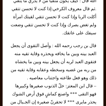
الله قال : كيف يكون متقيا من لا يدري ما يتقي
.ثم قال معروف الكرخي:إذا كنت لا تحسن تتقي
أكلت الربا وإذا كنت لا تحسن تتقي لقيتك امرأة
ولم تغض بصرك وإذا كنت لا تحسن تتقي وضعت
سيفك على عاتقك.
قال بن رجب رحمه الله : وأصل التقوى أن يجعل
العبد بينه وبين ما يخافه ويحذره وقاية تقيه منه
فتقوى العبد لربه أن يجعل بينه وبين ما يخشاه
من ربه من غضبه وسخطه وعقابه وقاية تقيه من
ذلك وهو فعل طاعته واجتناب معاصيه .
– قال ابن المعتز: خلّ الذنوب صغيرها وكبيرها
فهو التقى *** واصنع كماشٍ فوق أرض الشوك
يحذر مايرى *** لا تحقرنّ صغيرة إن الجـبال من