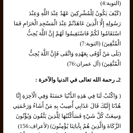
(التوبة:4)
(كَيْفَ يَكُونُ لِلْمُشْرِكِينَ عَهْدٌ عِنْدَ اللَّهِ وَعِنْدَ
رَسُولِهِ إِلَّا الَّذِينَ عَاهَدْتُمْ عِنْدَ الْمَسْجِدِ الْحَرَامِ فَمَا
اسْتَقَامُوا لَكُمْ فَاسْتَقِيمُوا لَهُمْ إِنَّ اللَّهَ يُحِبُّ
الْمُتَّقِينَ) (التوبة:7)
(بَلَى مَنْ أَوْفَى بِعَهْدِهِ وَاتَّقَى فَإِنَّ اللَّهَ يُحِبُّ
الْمُتَّقِينَ) (آل عمران:76)
2ـ رحمة الله تعالى في الدنيا والآخرة :
( وَاكْتُبْ لَنَا فِي هَذِهِ الدُّنْيَا حَسَنَةً وَفِي الْآخِرَةِ إِنَّا
هُدْنَا إِلَيْكَ قَالَ عَذَابِي أُصِيبُ بِهِ مَنْ أَشَاءُ وَرَحْمَتِي
وَسِعَتْ كُلَّ شَيْءٍ فَسَأَكْتُبُهَا لِلَّذِينَ يَتَّقُونَ وَيُؤْتُونَ
الزَّكَاةَ وَالَّذِينَ هُمْ بِآياتِنَا يُؤْمِنُونَ) (لأعراف:156)