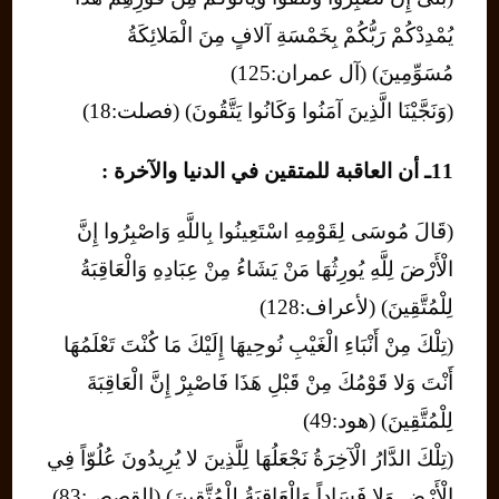
يُمْدِدْكُمْ رَبُّكُمْ بِخَمْسَةِ آلافٍ مِنَ الْمَلائِكَةُ
مُسَوِّمِينَ) (آل عمران:125)
(وَنَجَّيْنَا الَّذِينَ آمَنُوا وَكَانُوا يَتَّقُونَ) (فصلت:18)
11ـ أن العاقبة للمتقين في الدنيا والآخرة :
(قَالَ مُوسَى لِقَوْمِهِ اسْتَعِينُوا بِاللَّهِ وَاصْبِرُوا إِنَّ
الْأَرْضَ لِلَّهِ يُورِثُهَا مَنْ يَشَاءُ مِنْ عِبَادِهِ وَالْعَاقِبَةُ
لِلْمُتَّقِينَ) (لأعراف:128)
(تِلْكَ مِنْ أَنْبَاءِ الْغَيْبِ نُوحِيهَا إِلَيْكَ مَا كُنْتَ تَعْلَمُهَا
أَنْتَ وَلا قَوْمُكَ مِنْ قَبْلِ هَذَا فَاصْبِرْ إِنَّ الْعَاقِبَةَ
لِلْمُتَّقِينَ) (هود:49)
(تِلْكَ الدَّارُ الْآخِرَةُ نَجْعَلُهَا لِلَّذِينَ لا يُرِيدُونَ عُلُوّاً فِي
الْأَرْضِ وَلا فَسَاداً وَالْعَاقِبَةُ لِلْمُتَّقِينَ) (القصص:83)