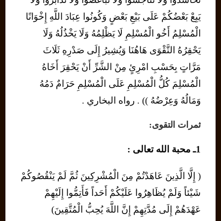
يَبِعْ بَعْضُكُمْ عَلَى بَيْعِ بَعْضٍ وَكُونُوا عِبَادَ اللَّهِ إِخْوَانًا
الْمُسْلِمُ أَخُو الْمُسْلِمِ لَا يَظْلِمُهُ وَلَا يَخْذُلُهُ وَلَا
يَحْقِرُهُ التَّقْوَى هَاهُنَا وَيُشِيرُ إِلَى صَدْرِهِ ثَلَاثَ
مَرَّاتٍ بِحَسْبِ امْرِئٍ مِنْ الشَّرِّ أَنْ يَحْقِرَ أَخَاهُ
الْمُسْلِمَ كُلُّ الْمُسْلِمِ عَلَى الْمُسْلِمِ حَرَامٌ دَمُهُ
وَمَالُهُ وَعِرْضُهُ )) . رواه البخاري .
ثمرات التقوى
:
1ـ محبة الله تعالى :
( إِلَّا الَّذِينَ عَاهَدْتُمْ مِنَ الْمُشْرِكِينَ ثُمَّ لَمْ يَنْقُصُوكُمْ
شَيْئاً وَلَمْ يُظَاهِرُوا عَلَيْكُمْ أَحَداً فَأَتِمُّوا إِلَيْهِمْ
عَهْدَهُمْ إِلَى مُدَّتِهِمْ إِنَّ اللَّهَ يُحِبُّ الْمُتَّقِينَ)