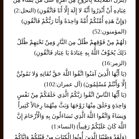
عِبَادِهِ أَنْ أَنْذِرُوا أَنَّهُ لا إِلَهَ إِلَّا أَنَا فَاتَّقُونِ) (النحل:2)
(وَإِنَّ هَذِهِ أُمَّتُكُمْ أُمَّةً وَاحِدَةً وَأَنَا رَبُّكُمْ فَاتَّقُونِ)
(المؤمنون:52)
(لَهُمْ مِنْ فَوْقِهِمْ ظُلَلٌ مِنَ النَّارِ وَمِنْ تَحْتِهِمْ ظُلَلٌ
ذَلِكَ يُخَوِّفُ اللَّهُ بِهِ عِبَادَهُ يَا عِبَادِ فَاتَّقُونِ)
(الزمر:16)
(يَا أَيُّهَا الَّذِينَ آمَنُوا اتَّقُوا اللَّهَ حَقَّ تُقَاتِهِ وَلا تَمُوتُنَّ
إِلَّا وَأَنْتُمْ مُسْلِمُونَ) (آل عمران:102)
(يَا أَيُّهَا النَّاسُ اتَّقُوا رَبَّكُمُ الَّذِي خَلَقَكُمْ مِنْ نَفْسٍ
وَاحِدَةٍ وَخَلَقَ مِنْهَا زَوْجَهَا وَبَثَّ مِنْهُمَا رِجَالاً كَثِيراً
وَنِسَاءً وَاتَّقُوا اللَّهَ الَّذِي تَسَاءَلُونَ بِهِ وَالْأَرْحَامَ إِنَّ
اللَّهَ كَانَ عَلَيْكُمْ رَقِيباً) (النساء:1)
(وَلَقَدْ وَصَّيْنَا الَّذِينَ أُوتُوا الْكِتَابَ مِنْ قَبْلِكُمْ وَإِيَّاكُمْ