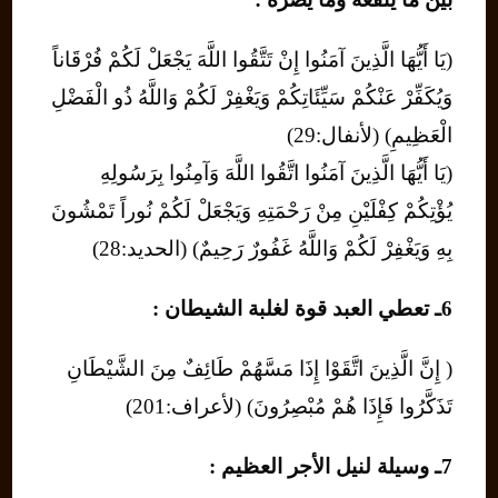
(يَا أَيُّهَا الَّذِينَ آمَنُوا إِنْ تَتَّقُوا اللَّهَ يَجْعَلْ لَكُمْ فُرْقَاناً
وَيُكَفِّرْ عَنْكُمْ سَيِّئَاتِكُمْ وَيَغْفِرْ لَكُمْ وَاللَّهُ ذُو الْفَضْلِ
الْعَظِيمِ) (لأنفال:29)
(يَا أَيُّهَا الَّذِينَ آمَنُوا اتَّقُوا اللَّهَ وَآمِنُوا بِرَسُولِهِ
يُؤْتِكُمْ كِفْلَيْنِ مِنْ رَحْمَتِهِ وَيَجْعَلْ لَكُمْ نُوراً تَمْشُونَ
بِهِ وَيَغْفِرْ لَكُمْ وَاللَّهُ غَفُورٌ رَحِيمٌ) (الحديد:28)
6ـ تعطي العبد قوة لغلبة الشيطان :
( إِنَّ الَّذِينَ اتَّقَوْا إِذَا مَسَّهُمْ طَائِفٌ مِنَ الشَّيْطَانِ
تَذَكَّرُوا فَإِذَا هُمْ مُبْصِرُونَ) (لأعراف:201)
7ـ وسيلة لنيل الأجر العظيم :