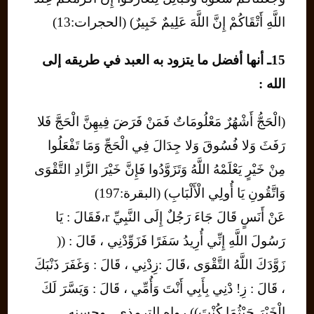
اللَّهِ أَتْقَاكُمْ إِنَّ اللَّهَ عَلِيمٌ خَبِيرٌ) (الحجرات:13)
15ـ أنها أفضل ما يتزود به العبد في طريقه إلى
الله :
(الْحَجُّ أَشْهُرٌ مَعْلُومَاتٌ فَمَنْ فَرَضَ فِيهِنَّ الْحَجَّ فَلا
رَفَثَ وَلا فُسُوقَ وَلا جِدَالَ فِي الْحَجِّ وَمَا تَفْعَلُوا
مِنْ خَيْرٍ يَعْلَمْهُ اللَّهُ وَتَزَوَّدُوا فَإِنَّ خَيْرَ الزَّادِ التَّقْوَى
وَاتَّقُونِ يَا أُولِي الْأَلْبَابِ) (البقرة:197)
عَنْ أَنَسٍ قَالَ جَاءَ رَجُلٌ إِلَى النَّبِيِّ r،فَقَالَ : يَا
رَسُولَ اللَّهِ إِنِّي أُرِيدُ سَفَرًا فَزَوِّدْنِي ، قَالَ : ((
زَوَّدَكَ اللَّهُ التَّقْوَى ،قَالَ :زِدْنِي ، قَالَ : وَغَفَرَ ذَنْبَكَ
، قَالَ : زِ! دْنِي بِأَبِي أَنْتَ وَأُمِّي ، قَالَ : وَيَسَّرَ لَكَ
الْخَيْرَ حَيْثُمَا كُنْتَ)) رواه الترمذي . وحسنه