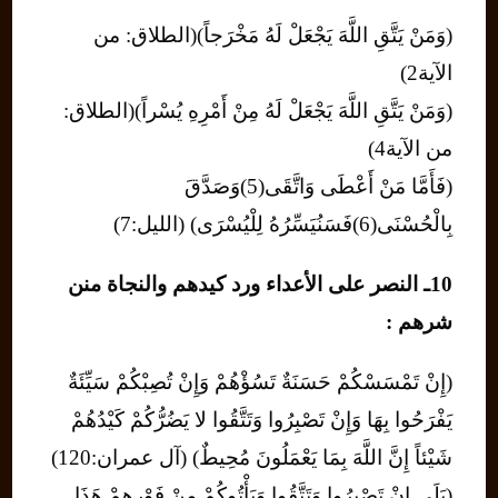
(وَمَنْ يَتَّقِ اللَّهَ يَجْعَلْ لَهُ مَخْرَجاً)(الطلاق: من
الآية2)
(وَمَنْ يَتَّقِ اللَّهَ يَجْعَلْ لَهُ مِنْ أَمْرِهِ يُسْراً)(الطلاق:
من الآية4)
(فَأَمَّا مَنْ أَعْطَى وَاتَّقَى(5)وَصَدَّقَ
بِالْحُسْنَى(6)فَسَنُيَسِّرُهُ لِلْيُسْرَى) (الليل:7)
10ـ النصر على الأعداء ورد كيدهم والنجاة منن
شرهم :
(إِنْ تَمْسَسْكُمْ حَسَنَةٌ تَسُؤْهُمْ وَإِنْ تُصِبْكُمْ سَيِّئَةٌ
يَفْرَحُوا بِهَا وَإِنْ تَصْبِرُوا وَتَتَّقُوا لا يَضُرُّكُمْ كَيْدُهُمْ
شَيْئاً إِنَّ اللَّهَ بِمَا يَعْمَلُونَ مُحِيطٌ) (آل عمران:120)
(بَلَى إِنْ تَصْبِرُوا وَتَتَّقُوا وَيَأْتُوكُمْ مِنْ فَوْرِهِمْ هَذَا